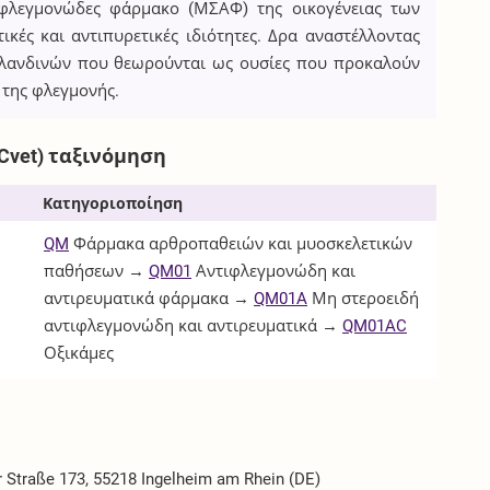
τιφλεγμονώδες φάρμακο (ΜΣΑΦ) της οικογένειας των
ικές και αντιπυρετικές ιδιότητες. Δρα αναστέλλοντας
γλανδινών που θεωρούνται ως ουσίες που προκαλούν
 της φλεγμονής.
Cvet) ταξινόμηση
Κατηγοριοποίηση
QM
Φάρμακα αρθροπαθειών και μυοσκελετικών
παθήσεων →
QM01
Αντιφλεγμονώδη και
αντιρευματικά φάρμακα →
QM01A
Μη στεροειδή
αντιφλεγμονώδη και αντιρευματικά →
QM01AC
Οξικάμες
r Straße 173, 55218 Ingelheim am Rhein (DE)