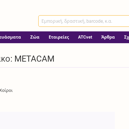
ευάσματα
Ζώα
Εταιρείες
ATCvet
Άρθρα
Σ
ακο: METACAM
 Χοίροι