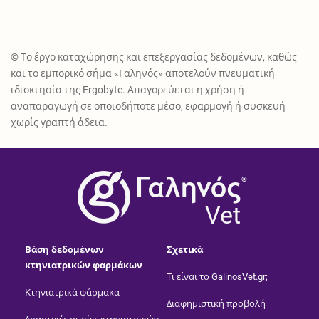
© Το έργο καταχώρησης και επεξεργασίας δεδομένων, καθώς
και το εμπορικό σήμα «Γαληνός» αποτελούν πνευματική
ιδιοκτησία της Ergobyte. Απαγορεύεται η χρήση ή
αναπαραγωγή σε οποιοδήποτε μέσο, εφαρμογή ή συσκευή
χωρίς γραπτή άδεια.
®
Vet
Βάση δεδομένων
Σχετικά
κτηνιατρικών φαρμάκων
Τι είναι το GalinosVet.gr;
Κτηνιατρικά φάρμακα
Διαφημιστική προβολή