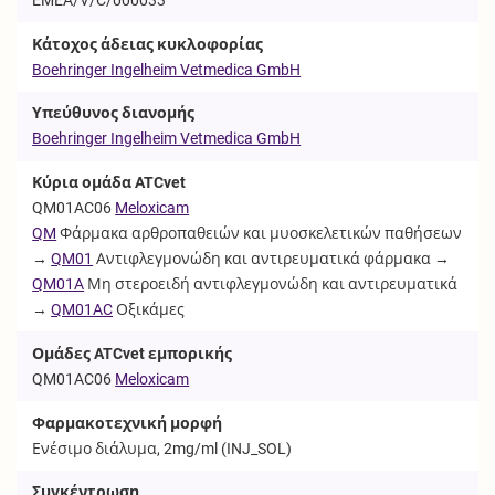
Κάτοχος άδειας κυκλοφορίας
Boehringer Ingelheim Vetmedica GmbH
Υπεύθυνος διανομής
Boehringer Ingelheim Vetmedica GmbH
Κύρια ομάδα ATCvet
QM01AC06
Meloxicam
QM
Φάρμακα αρθροπαθειών και μυοσκελετικών παθήσεων
→
QM01
Αντιφλεγμονώδη και αντιρευματικά φάρμακα →
QM01A
Μη στεροειδή αντιφλεγμονώδη και αντιρευματικά
→
QM01AC
Οξικάμες
Ομάδες ATCvet εμπορικής
QM01AC06
Meloxicam
Φαρμακοτεχνική μορφή
Ενέσιμο διάλυμα, 2mg/ml (
INJ_SOL
)
Συγκέντρωση