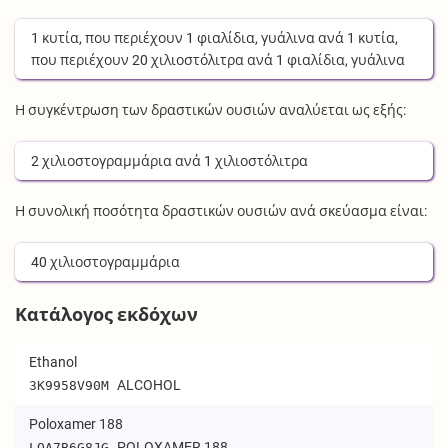
1
κυτία
, που περιέχουν
1
φιαλίδια, γυάλινα
ανά
1
κυτία
,
που περιέχουν
20
χιλιοστόλιτρα
ανά
1
φιαλίδια, γυάλινα
Η συγκέντρωση των δραστικών ουσιών αναλύεται ως εξής:
2
χιλιοστογραμμάρια
ανά
1
χιλιοστόλιτρα
Η συνολική ποσότητα δραστικών ουσιών ανά σκεύασμα είναι:
40
χιλιοστογραμμάρια
Κατάλογος εκδόχων
Ethanol
ALCOHOL
3K9958V90M
Poloxamer 188
POLOXAMER 188
LQA7B6G8JG