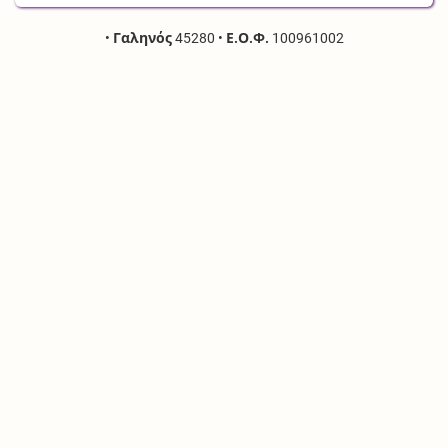
•
Γαληνός
45280
•
Ε.Ο.Φ.
100961002