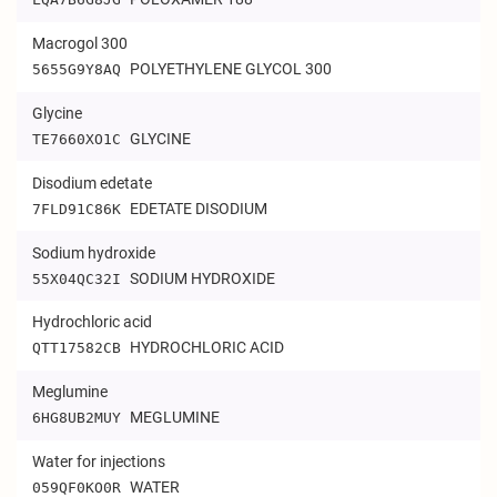
Macrogol 300
POLYETHYLENE GLYCOL 300
5655G9Y8AQ
Glycine
GLYCINE
TE7660XO1C
Disodium edetate
EDETATE DISODIUM
7FLD91C86K
Sodium hydroxide
SODIUM HYDROXIDE
55X04QC32I
Hydrochloric acid
HYDROCHLORIC ACID
QTT17582CB
Meglumine
MEGLUMINE
6HG8UB2MUY
Water for injections
WATER
059QF0KO0R