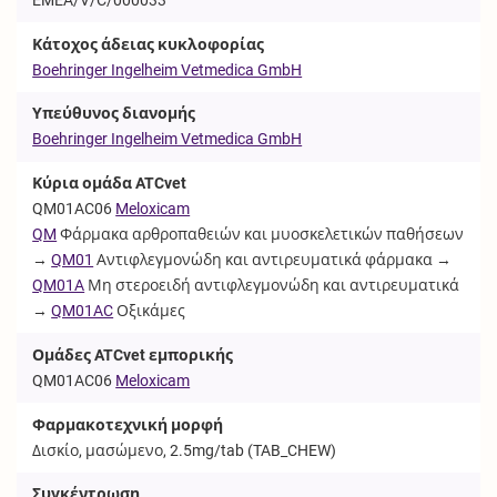
Κάτοχος άδειας κυκλοφορίας
Boehringer Ingelheim Vetmedica GmbH
Υπεύθυνος διανομής
Boehringer Ingelheim Vetmedica GmbH
Κύρια ομάδα ATCvet
QM01AC06
Meloxicam
QM
Φάρμακα αρθροπαθειών και μυοσκελετικών παθήσεων
→
QM01
Αντιφλεγμονώδη και αντιρευματικά φάρμακα →
QM01A
Μη στεροειδή αντιφλεγμονώδη και αντιρευματικά
→
QM01AC
Οξικάμες
Ομάδες ATCvet εμπορικής
QM01AC06
Meloxicam
Φαρμακοτεχνική μορφή
Δισκίο, μασώμενο, 2.5mg/tab (
TAB_CHEW
)
Συγκέντρωση