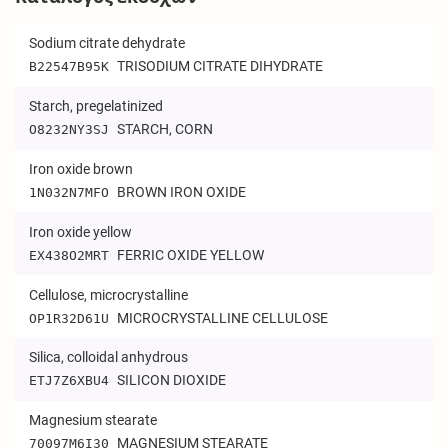
Sodium citrate dehydrate
TRISODIUM CITRATE DIHYDRATE
B22547B95K
Starch, pregelatinized
STARCH, CORN
O8232NY3SJ
Iron oxide brown
BROWN IRON OXIDE
1N032N7MFO
Iron oxide yellow
FERRIC OXIDE YELLOW
EX438O2MRT
Cellulose, microcrystalline
MICROCRYSTALLINE CELLULOSE
OP1R32D61U
Silica, colloidal anhydrous
SILICON DIOXIDE
ETJ7Z6XBU4
Magnesium stearate
MAGNESIUM STEARATE
70097M6I30