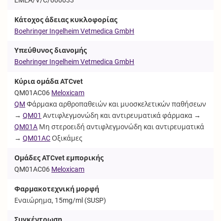
Κάτοχος άδειας κυκλοφορίας
Boehringer Ingelheim Vetmedica GmbH
Υπεύθυνος διανομής
Boehringer Ingelheim Vetmedica GmbH
Κύρια ομάδα ATCvet
QM01AC06
Meloxicam
QM
Φάρμακα αρθροπαθειών και μυοσκελετικών παθήσεων
→
QM01
Αντιφλεγμονώδη και αντιρευματικά φάρμακα →
QM01A
Μη στεροειδή αντιφλεγμονώδη και αντιρευματικά
→
QM01AC
Οξικάμες
Ομάδες ATCvet εμπορικής
QM01AC06
Meloxicam
Φαρμακοτεχνική μορφή
Εναιώρημα, 15mg/ml (
SUSP
)
Συγκέντρωση