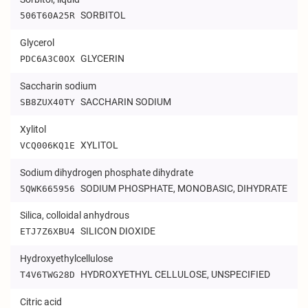
SORBITOL
506T60A25R
Glycerol
GLYCERIN
PDC6A3C0OX
Saccharin sodium
SACCHARIN SODIUM
SB8ZUX40TY
Xylitol
XYLITOL
VCQ006KQ1E
Sodium dihydrogen phosphate dihydrate
SODIUM PHOSPHATE, MONOBASIC, DIHYDRATE
5QWK665956
Silica, colloidal anhydrous
SILICON DIOXIDE
ETJ7Z6XBU4
Hydroxyethylcellulose
HYDROXYETHYL CELLULOSE, UNSPECIFIED
T4V6TWG28D
Citric acid