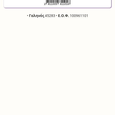
•
Γαληνός
45283
•
Ε.Ο.Φ.
100961101