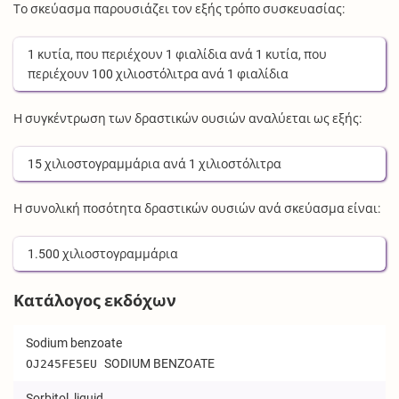
Το σκεύασμα παρουσιάζει τον εξής τρόπο συσκευασίας:
1
κυτία
, που περιέχουν
1
φιαλίδια
ανά
1
κυτία
, που
περιέχουν
100
χιλιοστόλιτρα
ανά
1
φιαλίδια
Η συγκέντρωση των δραστικών ουσιών αναλύεται ως εξής:
15
χιλιοστογραμμάρια
ανά
1
χιλιοστόλιτρα
Η συνολική ποσότητα δραστικών ουσιών ανά σκεύασμα είναι:
1.500
χιλιοστογραμμάρια
Κατάλογος εκδόχων
Sodium benzoate
SODIUM BENZOATE
OJ245FE5EU
Sorbitol, liquid