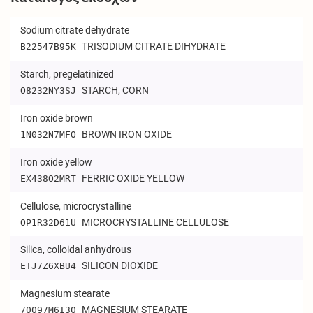
Sodium citrate dehydrate
TRISODIUM CITRATE DIHYDRATE
B22547B95K
Starch, pregelatinized
STARCH, CORN
O8232NY3SJ
Iron oxide brown
BROWN IRON OXIDE
1N032N7MFO
Iron oxide yellow
FERRIC OXIDE YELLOW
EX438O2MRT
Cellulose, microcrystalline
MICROCRYSTALLINE CELLULOSE
OP1R32D61U
Silica, colloidal anhydrous
SILICON DIOXIDE
ETJ7Z6XBU4
Magnesium stearate
MAGNESIUM STEARATE
70097M6I30