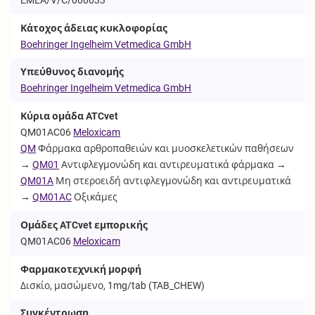
Κάτοχος άδειας κυκλοφορίας
Boehringer Ingelheim Vetmedica GmbH
Υπεύθυνος διανομής
Boehringer Ingelheim Vetmedica GmbH
Κύρια ομάδα ATCvet
QM01AC06
Meloxicam
QM
Φάρμακα αρθροπαθειών και μυοσκελετικών παθήσεων
→
QM01
Αντιφλεγμονώδη και αντιρευματικά φάρμακα →
QM01A
Μη στεροειδή αντιφλεγμονώδη και αντιρευματικά
→
QM01AC
Οξικάμες
Ομάδες ATCvet εμπορικής
QM01AC06
Meloxicam
Φαρμακοτεχνική μορφή
Δισκίο, μασώμενο, 1mg/tab (
TAB_CHEW
)
Συγκέντρωση