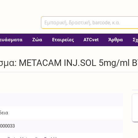
ευάσματα
Ζώα
Εταιρείες
ATCvet
Άρθρα
Σ
σμα: METACAM INJ.SOL 5mg/ml BT
δεια
000033