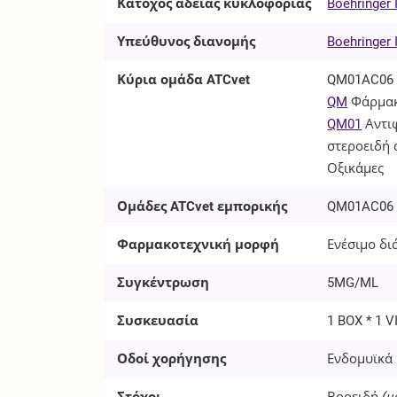
Κάτοχος άδειας κυκλοφορίας
Boehringer
Υπεύθυνος διανομής
Boehringer
Κύρια ομάδα ATCvet
QM01AC06
QM
Φάρμακ
QM01
Αντι
στεροειδή
Οξικάμες
Ομάδες ATCvet εμπορικής
QM01AC06
Φαρμακοτεχνική μορφή
Ενέσιμο δι
Συγκέντρωση
5MG/ML
Συσκευασία
1 BOX * 1 V
Οδοί χορήγησης
Ενδομυϊκά 