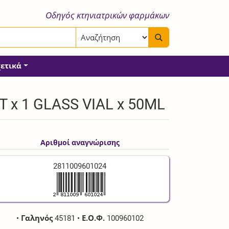
Οδηγός κτηνιατρικών φαρμάκων
χετικά
 x 1 GLASS VIAL x 50ML
Αριθμοί αναγνώρισης
2811009601024
•
Γαληνός
45181
•
Ε.Ο.Φ.
100960102