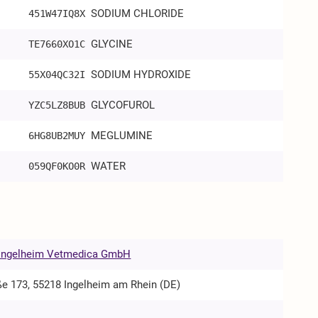
SODIUM CHLORIDE
451W47IQ8X
GLYCINE
TE7660XO1C
SODIUM HYDROXIDE
55X04QC32I
GLYCOFUROL
YZC5LZ8BUB
MEGLUMINE
6HG8UB2MUY
WATER
059QF0KO0R
 Ingelheim Vetmedica GmbH
ße 173, 55218 Ingelheim am Rhein (DE)