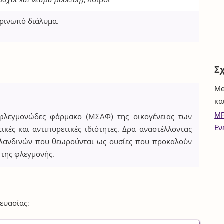
όσχοι και νεαρά βοοειδή)
, Χοίροι
τρινωπό διάλυμα.
Σ
Me
κα
MP
τιφλεγμονώδες φάρμακο (ΜΣΑΦ) της οικογένειας των
Εν
ικές και αντιπυρετικές ιδιότητες. Δρα αναστέλλοντας
γλανδινών που θεωρούνται ως ουσίες που προκαλούν
 της φλεγμονής.
ευασίας: