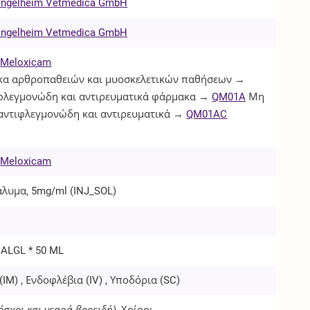
 Ingelheim Vetmedica GmbH
 Ingelheim Vetmedica GmbH
Meloxicam
α αρθροπαθειών και μυοσκελετικών παθήσεων →
φλεγμονώδη και αντιρευματικά φάρμακα →
QM01A
Μη
 αντιφλεγμονώδη και αντιρευματικά →
QM01AC
Meloxicam
άλυμα, 5mg/ml (
INJ_SOL
)
IALGL * 50 ML
(
IM
) , Ενδοφλέβια (
IV
) , Υποδόρια (
SC
)