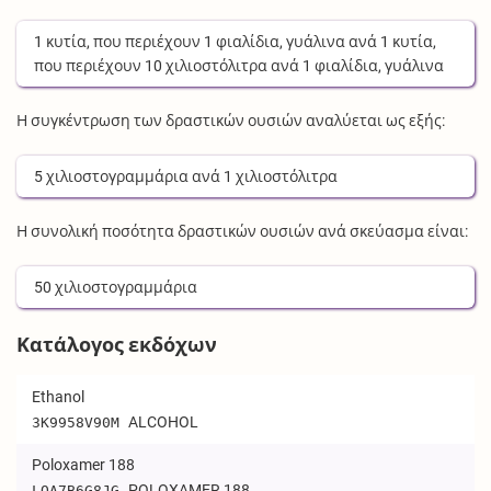
1
κυτία
, που περιέχουν
1
φιαλίδια, γυάλινα
ανά
1
κυτία
,
που περιέχουν
10
χιλιοστόλιτρα
ανά
1
φιαλίδια, γυάλινα
Η συγκέντρωση των δραστικών ουσιών αναλύεται ως εξής:
5
χιλιοστογραμμάρια
ανά
1
χιλιοστόλιτρα
Η συνολική ποσότητα δραστικών ουσιών ανά σκεύασμα είναι:
50
χιλιοστογραμμάρια
Κατάλογος εκδόχων
Ethanol
ALCOHOL
3K9958V90M
Poloxamer 188
POLOXAMER 188
LQA7B6G8JG