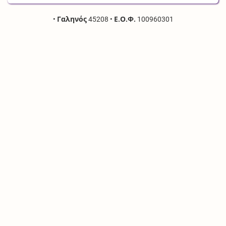
•
Γαληνός
45208
•
Ε.Ο.Φ.
100960301