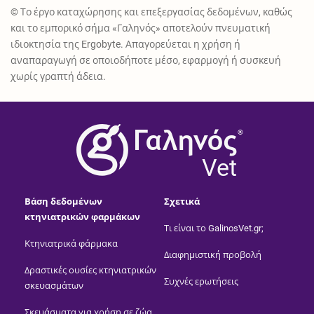
© Το έργο καταχώρησης και επεξεργασίας δεδομένων, καθώς
και το εμπορικό σήμα «Γαληνός» αποτελούν πνευματική
ιδιοκτησία της Ergobyte. Απαγορεύεται η χρήση ή
αναπαραγωγή σε οποιοδήποτε μέσο, εφαρμογή ή συσκευή
χωρίς γραπτή άδεια.
®
Vet
Βάση δεδομένων
Σχετικά
κτηνιατρικών φαρμάκων
Τι είναι το GalinosVet.gr;
Κτηνιατρικά φάρμακα
Διαφημιστική προβολή
Δραστικές ουσίες κτηνιατρικών
Συχνές ερωτήσεις
σκευασμάτων
Σκευάσματα για χρήση σε ζώα