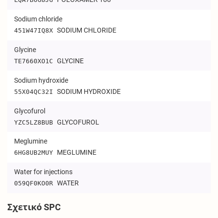
Sodium chloride
SODIUM CHLORIDE
451W47IQ8X
Glycine
GLYCINE
TE7660XO1C
Sodium hydroxide
SODIUM HYDROXIDE
55X04QC32I
Glycofurol
GLYCOFUROL
YZC5LZ8BUB
Meglumine
MEGLUMINE
6HG8UB2MUY
Water for injections
WATER
059QF0KO0R
Σχετικό SPC