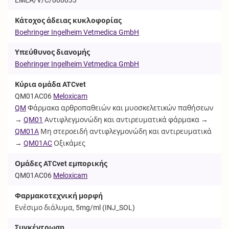
Κάτοχος άδειας κυκλοφορίας
Boehringer Ingelheim Vetmedica GmbH
Υπεύθυνος διανομής
Boehringer Ingelheim Vetmedica GmbH
Κύρια ομάδα ATCvet
QM01AC06
Meloxicam
QM
Φάρμακα αρθροπαθειών και μυοσκελετικών παθήσεων
→
QM01
Αντιφλεγμονώδη και αντιρευματικά φάρμακα →
QM01A
Μη στεροειδή αντιφλεγμονώδη και αντιρευματικά
→
QM01AC
Οξικάμες
Ομάδες ATCvet εμπορικής
QM01AC06
Meloxicam
Φαρμακοτεχνική μορφή
Ενέσιμο διάλυμα, 5mg/ml (
INJ_SOL
)
Συγκέντρωση