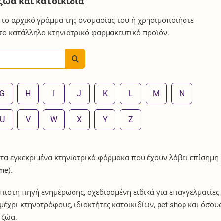
ζώα και κατοικίδια
 το αρχικό γράμμα της ονομασίας του ή χρησιμοποιήστε
 το κατάλληλο κτηνιατρικό φαρμακευτικό προϊόν.
G
H
I
J
K
L
M
N
U
V
W
X
Y
Z
 τα εγκεκριμένα κτηνιατρικά φάρμακα που έχουν λάβει επίσημη
me).
πιστη πηγή ενημέρωσης, σχεδιασμένη ειδικά για επαγγελματίες
έχρι κτηνοτρόφους, ιδιοκτήτες κατοικιδίων, pet shop και όσου
 ζώα.