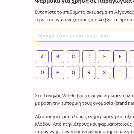
Φάρμακα για χρήση σε παραγωγικά 
Εντοπίστε το επιθυμητό σκεύασμα επιλέγοντας
τη λειτουργία αναζήτησης για να βρείτε άμεσα
A
B
C
D
E
F
O
P
Q
R
S
T
Στο Γαληνός Vet θα βρείτε συγκεντρωμένα όλα
με βάση την εμπορική τους ονομασία (brand na
Αξιοποιήστε μια πλήρως ενημερωμένη και αξιό
κλάδου. Από κτηνιάτρους και φαρμακοποιούς, μ
παραγωγής, των προϊόντων και υπηρεσιών για