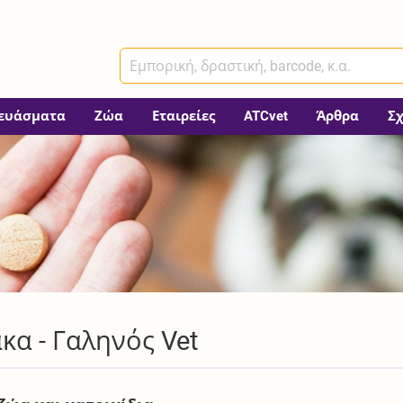
ευάσματα
Ζώα
Εταιρείες
ATCvet
Άρθρα
Σ
α - Γαληνός Vet