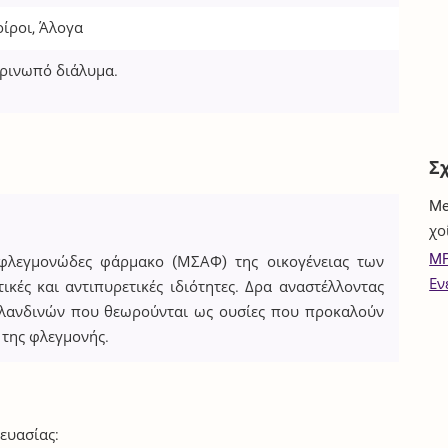
οίροι, Άλογα
τρινωπό διάλυμα.
Σ
Me
χο
MP
τιφλεγμονώδες φάρμακο (ΜΣΑΦ) της οικογένειας των
Εν
ικές και αντιπυρετικές ιδιότητες. Δρα αναστέλλοντας
γλανδινών που θεωρούνται ως ουσίες που προκαλούν
 της φλεγμονής.
ευασίας: