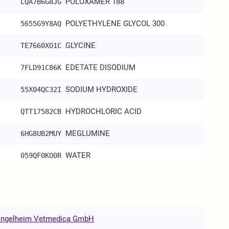
POLOXAMER 188
LQA7B6G8JG
POLYETHYLENE GLYCOL 300
5655G9Y8AQ
GLYCINE
TE7660XO1C
EDETATE DISODIUM
7FLD91C86K
SODIUM HYDROXIDE
55X04QC32I
HYDROCHLORIC ACID
QTT17582CB
MEGLUMINE
6HG8UB2MUY
WATER
059QF0KO0R
 Ingelheim Vetmedica GmbH