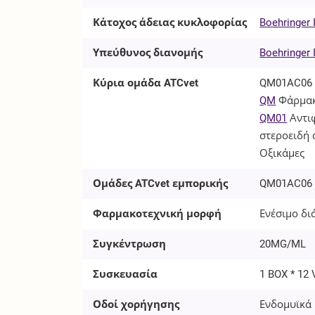
Κάτοχος άδειας κυκλοφορίας
Boehringer
Υπεύθυνος διανομής
Boehringer
Κύρια ομάδα ATCvet
QM01AC06
QM
Φάρμακ
QM01
Αντι
στεροειδή
Οξικάμες
Ομάδες ATCvet εμπορικής
QM01AC06
Φαρμακοτεχνική μορφή
Ενέσιμο δι
Συγκέντρωση
20MG/ML
Συσκευασία
1 BOX * 12
Οδοί χορήγησης
Ενδομυϊκά 