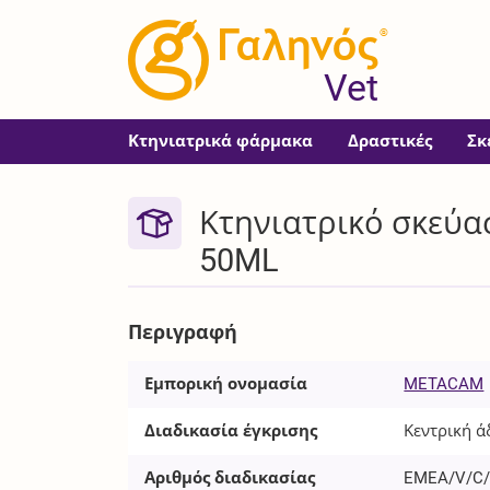
®
Vet
Κτηνιατρικά φάρμακα
Δραστικές
Σκ
Κτηνιατρικό σκεύα
50ML
Περιγραφή
Εμπορική ονομασία
METACAM
Διαδικασία έγκρισης
Κεντρική ά
Αριθμός διαδικασίας
EMEA/V/C/