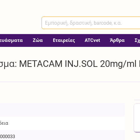
ευάσματα
Ζώα
Εταιρείες
ATCvet
Άρθρα
Σ
σμα: METACAM INJ.SOL 20mg/ml B
δεια
000033