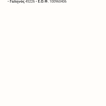
•
Γαληνός
45226
•
Ε.Ο.Φ.
100960406