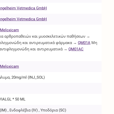
 Ingelheim Vetmedica GmbH
 Ingelheim Vetmedica GmbH
Meloxicam
α αρθροπαθειών και μυοσκελετικών παθήσεων →
φλεγμονώδη και αντιρευματικά φάρμακα →
QM01A
Μη
 αντιφλεγμονώδη και αντιρευματικά →
QM01AC
Meloxicam
άλυμα, 20mg/ml (
INJ_SOL
)
 VIALGL * 50 ML
(
IM
) , Ενδοφλέβια (
IV
) , Υποδόρια (
SC
)