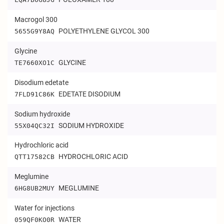
Macrogol 300
POLYETHYLENE GLYCOL 300
5655G9Y8AQ
Glycine
GLYCINE
TE7660XO1C
Disodium edetate
EDETATE DISODIUM
7FLD91C86K
Sodium hydroxide
SODIUM HYDROXIDE
55X04QC32I
Hydrochloric acid
HYDROCHLORIC ACID
QTT17582CB
Meglumine
MEGLUMINE
6HG8UB2MUY
Water for injections
WATER
059QF0KO0R