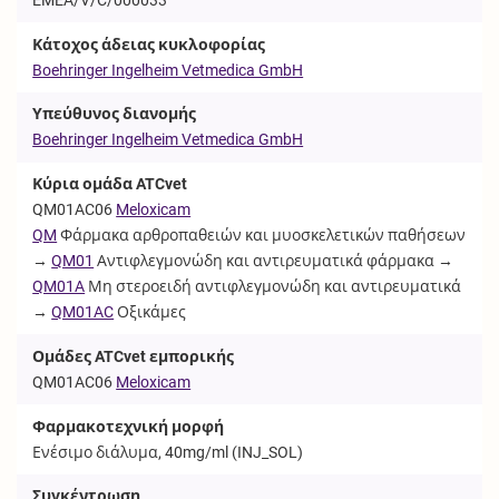
Κάτοχος άδειας κυκλοφορίας
Boehringer Ingelheim Vetmedica GmbH
Υπεύθυνος διανομής
Boehringer Ingelheim Vetmedica GmbH
Κύρια ομάδα ATCvet
QM01AC06
Meloxicam
QM
Φάρμακα αρθροπαθειών και μυοσκελετικών παθήσεων
→
QM01
Αντιφλεγμονώδη και αντιρευματικά φάρμακα →
QM01A
Μη στεροειδή αντιφλεγμονώδη και αντιρευματικά
→
QM01AC
Οξικάμες
Ομάδες ATCvet εμπορικής
QM01AC06
Meloxicam
Φαρμακοτεχνική μορφή
Ενέσιμο διάλυμα, 40mg/ml (
INJ_SOL
)
Συγκέντρωση