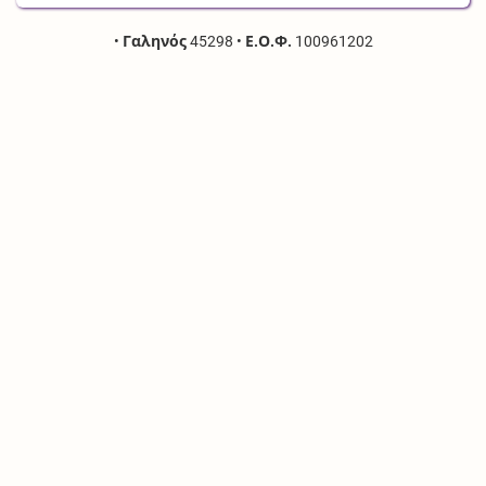
•
Γαληνός
45298
•
Ε.Ο.Φ.
100961202