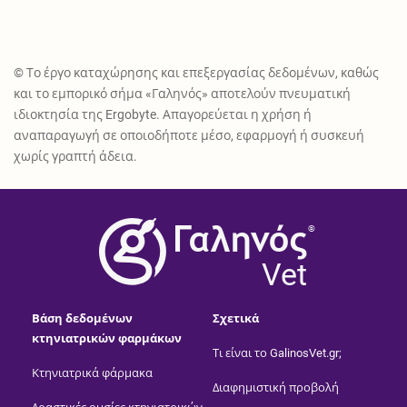
© Το έργο καταχώρησης και επεξεργασίας δεδομένων, καθώς
και το εμπορικό σήμα «Γαληνός» αποτελούν πνευματική
ιδιοκτησία της Ergobyte. Απαγορεύεται η χρήση ή
αναπαραγωγή σε οποιοδήποτε μέσο, εφαρμογή ή συσκευή
χωρίς γραπτή άδεια.
®
Vet
Βάση δεδομένων
Σχετικά
κτηνιατρικών φαρμάκων
Τι είναι το GalinosVet.gr;
Κτηνιατρικά φάρμακα
Διαφημιστική προβολή