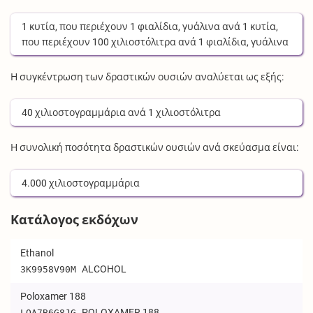
1
κυτία
, που περιέχουν
1
φιαλίδια, γυάλινα
ανά
1
κυτία
,
που περιέχουν
100
χιλιοστόλιτρα
ανά
1
φιαλίδια, γυάλινα
Η συγκέντρωση των δραστικών ουσιών αναλύεται ως εξής:
40
χιλιοστογραμμάρια
ανά
1
χιλιοστόλιτρα
Η συνολική ποσότητα δραστικών ουσιών ανά σκεύασμα είναι:
4.000
χιλιοστογραμμάρια
Κατάλογος εκδόχων
Ethanol
ALCOHOL
3K9958V90M
Poloxamer 188
POLOXAMER 188
LQA7B6G8JG