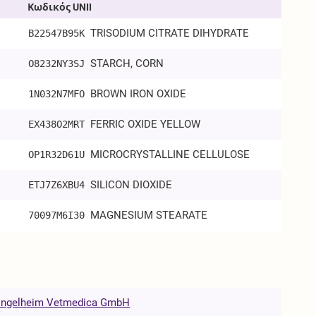
Κωδικός UNII
TRISODIUM CITRATE DIHYDRATE
B22547B95K
STARCH, CORN
O8232NY3SJ
BROWN IRON OXIDE
1N032N7MFO
FERRIC OXIDE YELLOW
EX438O2MRT
MICROCRYSTALLINE CELLULOSE
OP1R32D61U
SILICON DIOXIDE
ETJ7Z6XBU4
MAGNESIUM STEARATE
70097M6I30
 Ingelheim Vetmedica GmbH