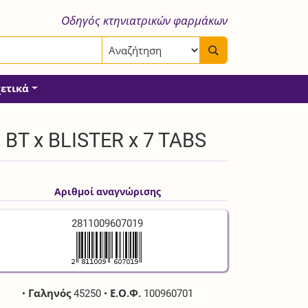
Οδηγός κτηνιατρικών φαρμάκων
χετικά
T x BLISTER x 7 TABS
Αριθμοί αναγνώρισης
2811009607019
•
Γαληνός
45250
•
Ε.Ο.Φ.
100960701