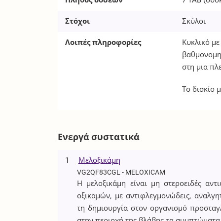
Πλήθος δόσεων
7
TAB
(συσ
Στόχοι
Σκύλοι
Λοιπές πληροφορίες
Κυκλικό με
βαθμονομη
στη μια πλ
Το δισκίο μ
Ενεργά συστατικά
1
Μελοξικάμη
VG2QF83CGL - MELOXICAM
Η μελοξικάμη είναι μη στεροειδές αν
οξικαμών, με αντιφλεγμονώδεις, αναλγητ
τη δημιουργία στον οργανισμό προστα
στην περιοχή της βλάβης τα συμπτώματα