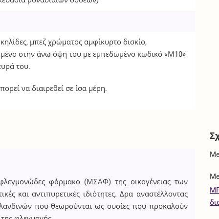
κευασία μοναδιαίων δόσεων)
 κηλίδες, μπεζ χρώματος αμφίκυρτο δισκίο,
μένο στην άνω όψη του με εμπεδωμένο κωδικό «Μ10»
ευρά του.
πορεί να διαιρεθεί σε ίσα μέρη.
Σ
Me
Me
τιφλεγμονώδες φάρμακο (ΜΣΑΦ) της οικογένειας των
MP
ικές και αντιπυρετικές ιδιότητες. Δρα αναστέλλοντας
δι
γλανδινών που θεωρούνται ως ουσίες που προκαλούν
 της φλεγμονής.