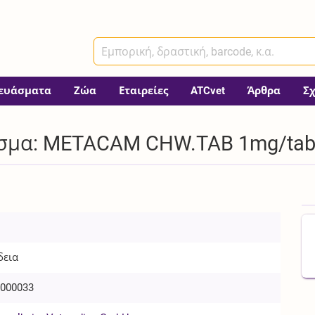
ευάσματα
Ζώα
Εταιρείες
ATCvet
Άρθρα
Σ
σμα: METACAM CHW.TAB 1mg/tab B
δεια
000033