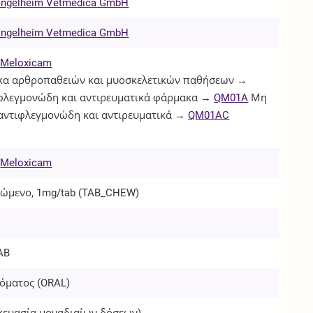
 Ingelheim Vetmedica GmbH
 Ingelheim Vetmedica GmbH
Meloxicam
α αρθροπαθειών και μυοσκελετικών παθήσεων →
φλεγμονώδη και αντιρευματικά φάρμακα →
QM01A
Μη
 αντιφλεγμονώδη και αντιρευματικά →
QM01AC
Meloxicam
σώμενο, 1mg/tab (
TAB_CHEW
)
TAB
όματος (
ORAL
)