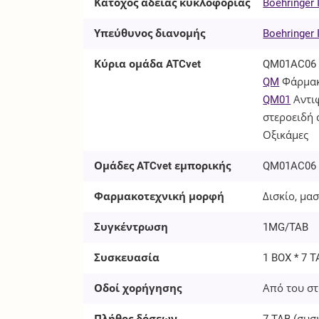
Κάτοχος άδειας κυκλοφορίας
Boehringer
Υπεύθυνος διανομής
Boehringer
Κύρια ομάδα ATCvet
QM01AC06
QM
Φάρμακ
QM01
Αντι
στεροειδή
Οξικάμες
Ομάδες ATCvet εμπορικής
QM01AC06
Φαρμακοτεχνική μορφή
Δισκίο, μα
Συγκέντρωση
1MG/TAB
Συσκευασία
1 BOX * 7 
Οδοί χορήγησης
Από του στ