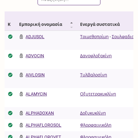
Κ
Εμπορική ονομασία
Ενεργά συστατικά
ADJUSOL
Τριμεθοπρίμη
-
Σουλφαδιαζ
ADVOCIN
Δανοφλοξακίνη
AIVLOSIN
Τυλβαλοσίνη
ALAMYCIN
Οξυτετρακυκλίνη
ALPHADOXAN
Δοξυκυκλίνη
ALPHAFLOROSOL
Φλορφαινικόλη
ALPHAFLOROVET
Φλορφαινικόλη