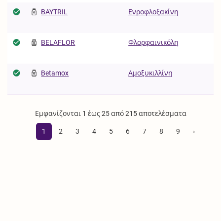
BAYTRIL
Ενροφλοξακίνη
BELAFLOR
Φλορφαινικόλη
Betamox
Αμοξυκιλλίνη
Εμφανίζονται 1 έως 25 από 215 αποτελέσματα
1
2
3
4
5
6
7
8
9
›