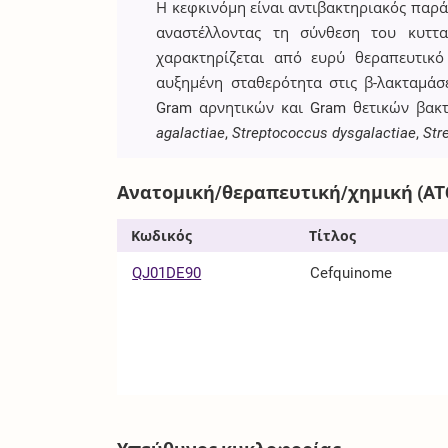
Η κεφκινόμη είναι αντιβακτηριακός παρ
αναστέλλοντας τη σύνθεση του κυττα
χαρακτηρίζεται από ευρύ θεραπευτικό
αυξημένη σταθερότητα στις β-λακταμάσ
Gram αρνητικών και Gram θετικών βακτ
agalactiae
,
Streptococcus dysgalactiae
,
Str
Ανατομική/θεραπευτική/χημική (AT
Κωδικός
Τίτλος
QJ01DE90
Cefquinome