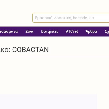
ευάσματα
Ζώα
Εταιρείες
ATCvet
Άρθρα
Σ
ακο: COBACTAN