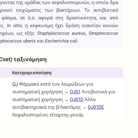
άγοντας της ομάδας των κεφαλοσπορινών, η οποία δρα
ρικού τοιχώματος των βακτήριων. Το αντιβιοτικό
 φάσμα, σε ό,τι αφορά στη δραστικότητα, και από
ες.
In vitro
, η κεφκινόμη έχει δράση εναντίον κοινών
ηρίων, ως εξής:
Staphylococcus aureus
,
Streptococcus
eptococcus uberis
και
Escherichia coli
.
Cvet) ταξινόμηση
Κατηγοριοποίηση
QJ
Φάρμακα κατά των λοιμώξεων για
συστηματική χορήγηση →
QJ01
Αντιβιοτικά για
συστηματική χορήγηση →
QJ01D
Άλλα
αντιβακτηριακά της β-Λακτάμης →
QJ01DE
Κεφαλοσπορίνες τέταρτης γενιάς