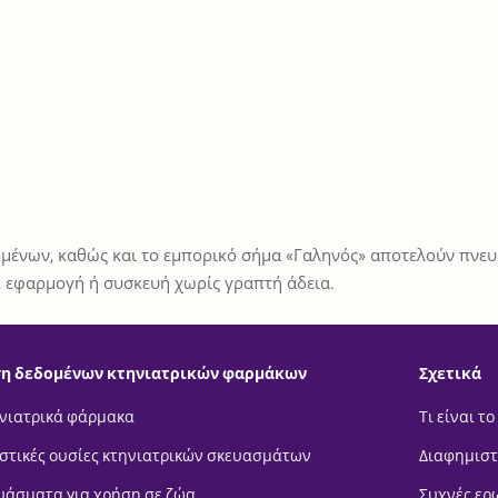
μένων, καθώς και το εμπορικό σήμα «Γαληνός» αποτελούν πνευμ
 εφαρμογή ή συσκευή χωρίς γραπτή άδεια.
η δεδομένων κτηνιατρικών φαρμάκων
Σχετικά
νιατρικά φάρμακα
Τι είναι το
στικές ουσίες κτηνιατρικών σκευασμάτων
Διαφημιστ
υάσματα για χρήση σε ζώα
Συχνές ερ