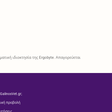
ατική ιδιοκτησία της Ergobyte. Απαγορεύεται
 GalinosVet.gr;
ική προβολή
ωτήσεις