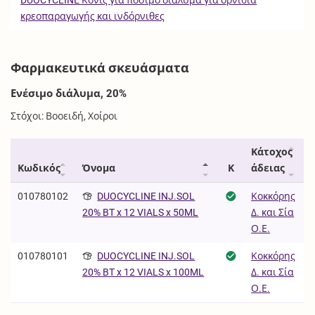
DUOCYCLINE Κόνις για πόσιμο διάλυμα για ορνίθια
κρεοπαραγωγής και ινδόρνιθες
Φαρμακευτικά σκευάσματα
Ενέσιμο διάλυμα, 20%
Στόχοι: Βοοειδή, Χοίροι
Κάτοχος
Κωδικός
Όνομα
Κ
άδειας
010780102
DUOCYCLINE INJ.SOL
Κοκκόρης
Δ. και Σία
20% BT x 12 VIALS x 50ML
Ο.Ε.
010780101
DUOCYCLINE INJ.SOL
Κοκκόρης
Δ. και Σία
20% BT x 12 VIALS x 100ML
Ο.Ε.