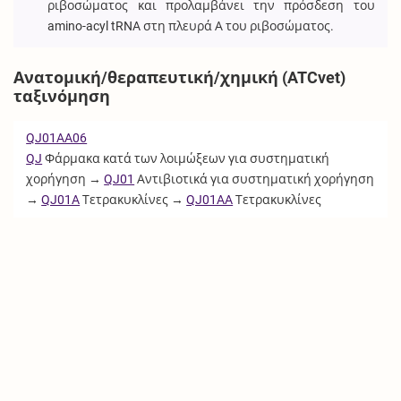
ριβοσώματος και προλαμβάνει την πρόσδεση του
amino-acyl tRNA στη πλευρά Α του ριβοσώματος.
Ανατομική/θεραπευτική/χημική (ATCvet)
ταξινόμηση
QJ01AA06
QJ
Φάρμακα κατά των λοιμώξεων για συστηματική
χορήγηση →
QJ01
Αντιβιοτικά για συστηματική χορήγηση
→
QJ01A
Τετρακυκλίνες →
QJ01AA
Τετρακυκλίνες