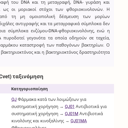
γραφή του DNA και τη μεταγραφή, DNA- γυράση και
εί ως οι μοριακοί στόχοι των φθοριοκινολονών. Η
 από τη μη ομοιοπολική δέσμευση των μορίων
διχάλες αντιγραφής και τα μεταγραφικά σύμπλοκα δεν
οια σύμπλοκα ενζύμου-DNA-φθοριοκινολόνης, ενώ η
 πυροδοτεί γεγονότα τα οποία οδηγούν σε ταχεία,
φαρμάκου καταστροφή των παθογόνων βακτηρίων. Ο
 βακτηριοκτόνος και η βακτηριοκτόνος δραστηριότητα
Cvet) ταξινόμηση
Κατηγοριοποίηση
QJ
Φάρμακα κατά των λοιμώξεων για
συστηματική χορήγηση →
QJ01
Αντιβιοτικά για
συστηματική χορήγηση →
QJ01M
Αντιβιοτικά
κινολόνης και κινοξαλίνης →
QJ01MA
Φθοριοκινολόνες