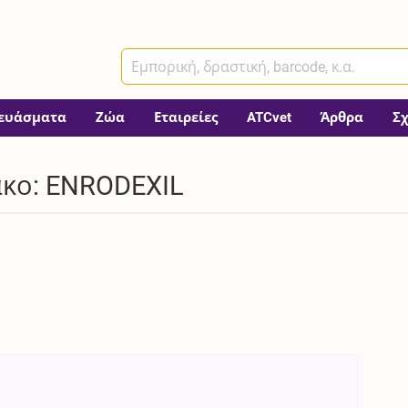
ευάσματα
Ζώα
Εταιρείες
ATCvet
Άρθρα
Σ
κο: ENRODEXIL