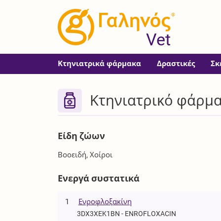
®
Vet
Κτηνιατρικά φάρμακα
Δραστικές
Σκ
Κτηνιατρικό φάρμα
Είδη ζώων
Βοοειδή, Χοίροι
Ενεργά συστατικά
1
Ενροφλοξακίνη
3DX3XEK1BN - ENROFLOXACIN