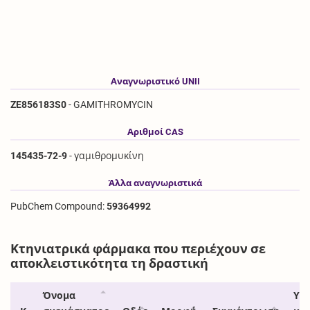
Αναγνωριστικό UNII
ZE856183S0
- GAMITHROMYCIN
Αριθμοί CAS
145435-72-9
- γαμιθρομυκίνη
Άλλα αναγνωριστικά
PubChem Compound:
59364992
Κτηνιατρικά φάρμακα που περιέχουν σε
αποκλειστικότητα τη δραστική
Όνομα
Υπ