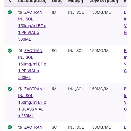
Κ
σκευάσματος
Οδός
Μορφή
Συγκέντρωση
κυ
ZACTRAN
IM
INJ_SOL
150MG/ML
Boe
Ing
INJ.SOL
Vet
150mg/ml BT x
Gm
1 PP VIAL x
500ML
ZACTRAN
SC
INJ_SOL
150MG/ML
Boe
Ing
INJ.SOL
Vet
150mg/ml BT x
Gm
1 PP VIAL x
500ML
ZACTRAN
IM
INJ_SOL
150MG/ML
Boe
Ing
INJ.SOL
Vet
150mg/ml BT x
Gm
1 GLASS VIAL
x 250ML
ZACTRAN
SC
INJ_SOL
150MG/ML
Boe