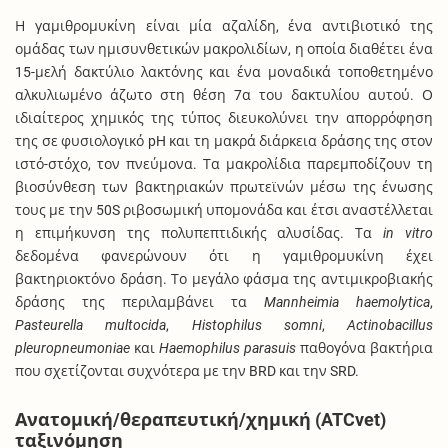
Η γαμιθρομυκίνη είναι μία αζαλίδη, ένα αντιβιοτικό της
ομάδας των ημισυνθετικών μακρολιδίων, η οποία διαθέτει ένα
15-μελή δακτύλιο λακτόνης και ένα μοναδικά τοποθετημένο
αλκυλιωμένο άζωτο στη θέση 7α του δακτυλίου αυτού. Ο
ιδιαίτερος χημικός της τύπος διευκολύνει την απορρόφηση
της σε φυσιολογικό pH και τη μακρά διάρκεια δράσης της στον
ιστό-στόχο, τον πνεύμονα. Τα μακρολίδια παρεμποδίζουν τη
βιοσύνθεση των βακτηριακών πρωτεϊνών μέσω της ένωσης
τους με την 50S ριβοσωμική υπομονάδα και έτσι αναστέλλεται
η επιμήκυνση της πολυπεπτιδικής αλυσίδας. Τα
in vitro
δεδομένα φανερώνουν ότι η γαμιθρομυκίνη έχει
βακτηριοκτόνο δράση. Το μεγάλο φάσμα της αντιμικροβιακής
δράσης της περιλαμβάνει τα
Mannheimia haemolytica
,
Pasteurella multocida
,
Histophilus somni
,
Actinobacillus
pleuropneumoniae
και
Haemophilus parasuis
παθογόνα βακτήρια
που σχετίζονται συχνότερα με την BRD και την SRD.
Ανατομική/θεραπευτική/χημική (ATCvet)
ταξινόμηση