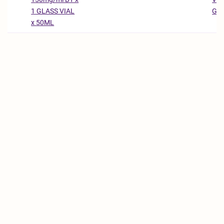
Gm
1 GLASS VIAL
x 50ML