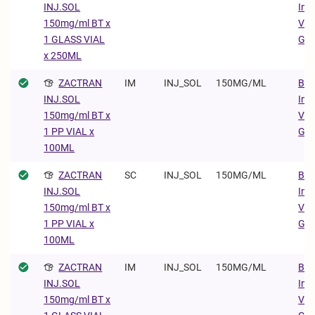
Ing
INJ.SOL
Vet
150mg/ml BT x
Gm
1 GLASS VIAL
x 250ML
ZACTRAN
IM
INJ_SOL
150MG/ML
Boe
Ing
INJ.SOL
Vet
150mg/ml BT x
Gm
1 PP VIAL x
100ML
ZACTRAN
SC
INJ_SOL
150MG/ML
Boe
Ing
INJ.SOL
Vet
150mg/ml BT x
Gm
1 PP VIAL x
100ML
ZACTRAN
IM
INJ_SOL
150MG/ML
Boe
Ing
INJ.SOL
Vet
150mg/ml BT x