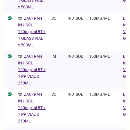
Gm
1 GLASS VIAL
x 500ML
ZACTRAN
SC
INJ_SOL
150MG/ML
Boe
Ing
INJ.SOL
Vet
150mg/ml BT x
Gm
1 GLASS VIAL
x 500ML
ZACTRAN
IM
INJ_SOL
150MG/ML
Boe
Ing
INJ.SOL
Vet
150mg/ml BT x
Gm
1 PP VIAL x
250ML
ZACTRAN
SC
INJ_SOL
150MG/ML
Boe
Ing
INJ.SOL
Vet
150mg/ml BT x
Gm
1 PP VIAL x
250ML