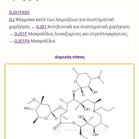
QJ01FA95
QJ
Φάρμακα κατά των λοιμώξεων για συστηματική
χορήγηση →
QJ01
Αντιβιοτικά για συστηματική χορήγηση
→
QJ01F
Μακρολίδια, λινκοζαμίνες και στρεπτογκρανίνες
→
QJ01FA
Μακρολίδια
Δομικός τύπος