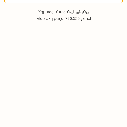
Χημικός τύπος: C₄₁H₇₈N₂O₁₂
Μοριακή μάζα: 790,555 g/mol