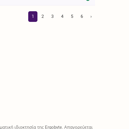
1
2
3
4
5
6
›
ατική ιδιοκτησία της Ergobyte. Απαγορεύεται