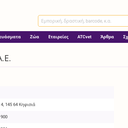
ευάσματα
Ζώα
Εταιρείες
ATCvet
Άρθρα
Σ
.Ε.
 4, 145 64 Κηφισιά
1900