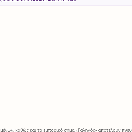
μένων, καθώς και το εμπορικό σήμα «Γαληνός» αποτελούν πνευμ