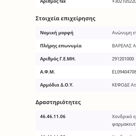
Αριθμός fax
+30210522
Στοιχεία επιχείρησης
Νομική μορφή
Ανώνυμη ε
Πλήρης επωνυμία
ΒΑΡΕΛΑΣ Α
Αριθμός Γ.Ε.ΜΗ.
291201000
Α.Φ.Μ.
EL0940470
Αρμόδια Δ.Ο.Υ.
ΚΕΦΟΔΕ Ατ
Δραστηριότητες
46.46.11.06
Χονδρικό 
φαρμακευτ