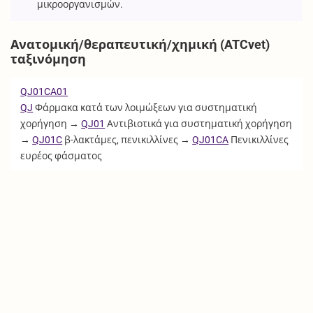
μικροοργανισμών.
Ανατομική/θεραπευτική/χημική (ATCvet)
ταξινόμηση
QJ01CA01
QJ
Φάρμακα κατά των λοιμώξεων για συστηματική
χορήγηση →
QJ01
Αντιβιοτικά για συστηματική χορήγηση
→
QJ01C
β-λακτάμες, πενικιλλίνες →
QJ01CA
Πενικιλλίνες
ευρέος φάσματος