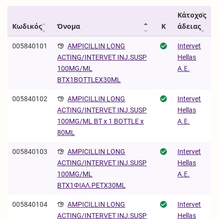
Κάτοχος
Κωδικός
Όνομα
Κ
άδειας
005840101
AMPICILLIN LONG
Intervet
Hellas
ACTING/INTERVET INJ.SUSP
Α.Ε.
100MG/ML
BTX1BOTTLEX30ML
005840102
AMPICILLIN LONG
Intervet
Hellas
ACTING/INTERVET INJ.SUSP
Α.Ε.
100MG/ML BT x 1 BOTTLE x
80ML
005840103
AMPICILLIN LONG
Intervet
Hellas
ACTING/INTERVET INJ.SUSP
Α.Ε.
100MG/ML
BTX1ΦΙΑΛ.PETX30ML
005840104
AMPICILLIN LONG
Intervet
Hellas
ACTING/INTERVET INJ.SUSP