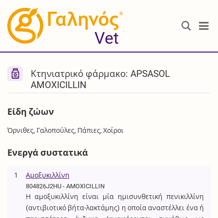
®
Vet
Κτηνιατρικό φάρμακο: APSASOL
AMOXICILLIN
Είδη ζώων
Όρνιθες, Γαλοπούλες, Πάπιες, Χοίροι
Ενεργά συστατικά
1
Αμοξυκιλλίνη
804826J2HU - AMOXICILLIN
Η αμοξυκιλλίνη είναι μία ημισυνθετική πενικιλλίνη
(αντιβιοτικό βήτα-λακτάμης) η οποία αναστέλλει ένα ή