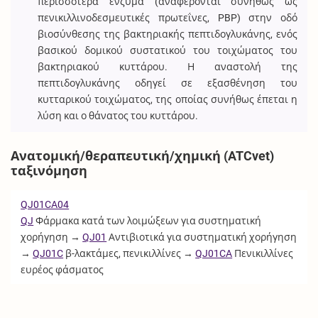
περισσότερα ένζυμα (αναφέρονται συνήθως ως
πενικιλλινοδεσμευτικές πρωτεΐνες, PBP) στην οδό
βιοσύνθεσης της βακτηριακής πεπτιδογλυκάνης, ενός
βασικού δομικού συστατικού του τοιχώματος του
βακτηριακού κυττάρου. Η αναστολή της
πεπτιδογλυκάνης οδηγεί σε εξασθένηση του
κυτταρικού τοιχώματος, της οποίας συνήθως έπεται η
λύση και ο θάνατος του κυττάρου.
Ανατομική/θεραπευτική/χημική (ATCvet)
ταξινόμηση
QJ01CA04
QJ
Φάρμακα κατά των λοιμώξεων για συστηματική
χορήγηση →
QJ01
Αντιβιοτικά για συστηματική χορήγηση
→
QJ01C
β-λακτάμες, πενικιλλίνες →
QJ01CA
Πενικιλλίνες
ευρέος φάσματος