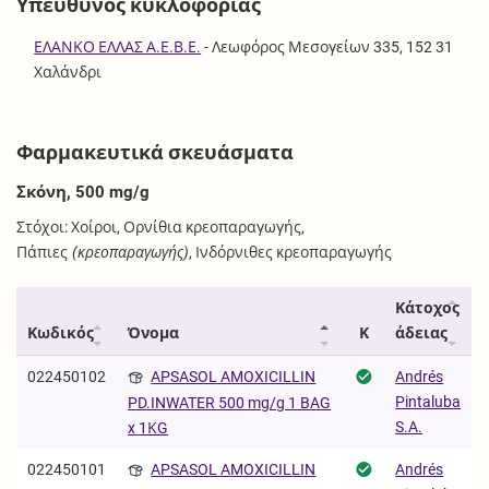
Υπεύθυνος κυκλοφορίας
ΕΛΑΝΚΟ ΕΛΛΑΣ Α.Ε.Β.Ε.
-
Λεωφόρος Μεσογείων 335, 152 31
Χαλάνδρι
Φαρμακευτικά σκευάσματα
Σκόνη, 500 mg/g
Στόχοι: Χοίροι, Ορνίθια κρεοπαραγωγής,
Πάπιες
(κρεοπαραγωγής)
, Ινδόρνιθες κρεοπαραγωγής
Κάτοχος
Κωδικός
Όνομα
Κ
άδειας
022450102
APSASOL AMOXICILLIN
Andrés
Pintaluba
PD.INWATER 500 mg/g 1 BAG
S.A.
x 1ΚG
022450101
APSASOL AMOXICILLIN
Andrés