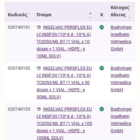
Κάτοχος
Κωδικός
Όνομα
Κ
άδειας
020740101
INGELVAC PRRSFLEX EU
Boehringer
Ingelheim
LY.INSP.SV (10^4.4 - 10^6.6)
Vetmedica
TCID50/ML BT (1 VIAL x 10
GmbH
doses + 1 VIAL - HDPE - x
10ML SOLV)
020740102
INGELVAC PRRSFLEX EU
Boehringer
Ingelheim
LY.INSP.SV (10^4.4 - 10^6.6)
Vetmedica
TCID50/ML BT (1 VIAL x 50
GmbH
doses + 1 VIAL - HDPE - x
50ML SOLV)
020740103
INGELVAC PRRSFLEX EU
Boehringer
Ingelheim
LY.INSP.SV (10^4.4 - 10^6.6)
Vetmedica
TCID50/ML BT (1 VIAL x 100
GmbH
doses + 1 VIAL - HDPE - x
100ML SOLV)