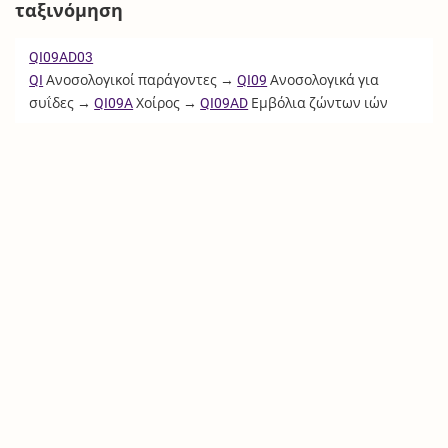
ταξινόμηση
QI09AD03
QI
Ανοσολογικοί παράγοντες →
QI09
Ανοσολογικά για
συΐδες →
QI09A
Χοίρος →
QI09AD
Εμβόλια ζώντων ιών