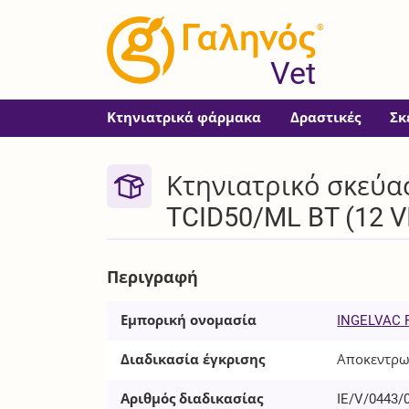
®
Vet
Κτηνιατρικά φάρμακα
Δραστικές
Σκ
Κτηνιατρικό σκεύασ
TCID50/ML BT (12 V
Περιγραφή
Εμπορική ονομασία
INGELVAC 
Διαδικασία έγκρισης
Αποκεντρω
Αριθμός διαδικασίας
IE/V/0443/