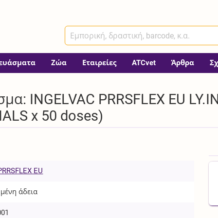
ευάσματα
Ζώα
Εταιρείες
ATCvet
Άρθρα
Σ
μα: INGELVAC PRRSFLEX EU LY.INSP
IALS x 50 doses)
PRRSFLEX EU
μένη άδεια
001