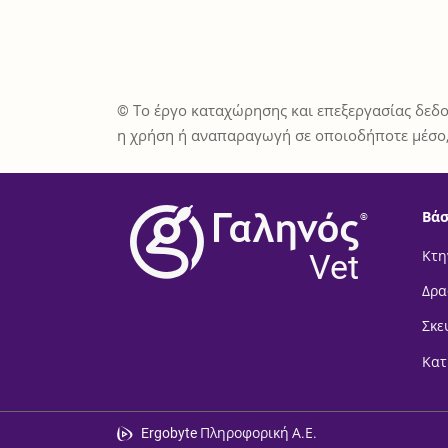
© Το έργο καταχώρησης και επεξεργασίας δεδο
η χρήση ή αναπαραγωγή σε οποιοδήποτε μέσο,
Βάσ
®
Vet
Κτη
Δρα
Σκε
Κατ
Ergobyte Πληροφορική Α.Ε.