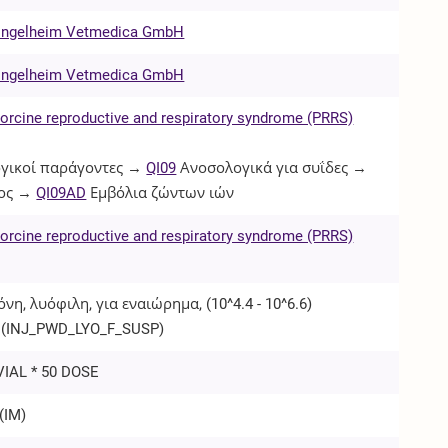
 Ingelheim Vetmedica GmbH
 Ingelheim Vetmedica GmbH
orcine reproductive and respiratory syndrome (PRRS)
γικοί παράγοντες →
QI09
Ανοσολογικά για συΐδες →
ος →
QI09AD
Εμβόλια ζώντων ιών
orcine reproductive and respiratory syndrome (PRRS)
νη, λυόφιλη, για εναιώρημα, (10^4.4 - 10^6.6)
(
INJ_PWD_LYO_F_SUSP
)
VIAL * 50 DOSE
(
IM
)