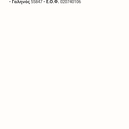
•
Γαληνός
55847
•
Ε.Ο.Φ.
020740106