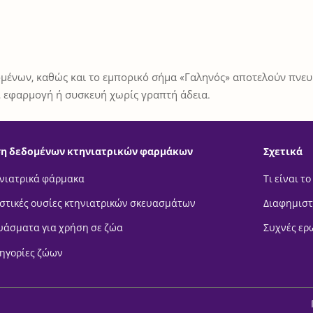
μένων, καθώς και το εμπορικό σήμα «Γαληνός» αποτελούν πνευμ
 εφαρμογή ή συσκευή χωρίς γραπτή άδεια.
η δεδομένων κτηνιατρικών φαρμάκων
Σχετικά
νιατρικά φάρμακα
Τι είναι το
στικές ουσίες κτηνιατρικών σκευασμάτων
Διαφημιστ
υάσματα για χρήση σε ζώα
Συχνές ερ
ηγορίες ζώων