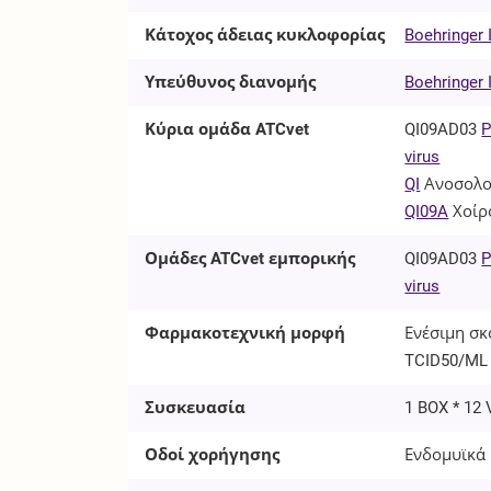
Κάτοχος άδειας κυκλοφορίας
Boehringer
Υπεύθυνος διανομής
Boehringer
Κύρια ομάδα ATCvet
QI09AD03
P
virus
QI
Ανοσολο
QI09A
Χοίρ
Ομάδες ATCvet εμπορικής
QI09AD03
P
virus
Φαρμακοτεχνική μορφή
Ενέσιμη σκό
TCID50/ML 
Συσκευασία
1 BOX * 12 
Οδοί χορήγησης
Ενδομυϊκά 