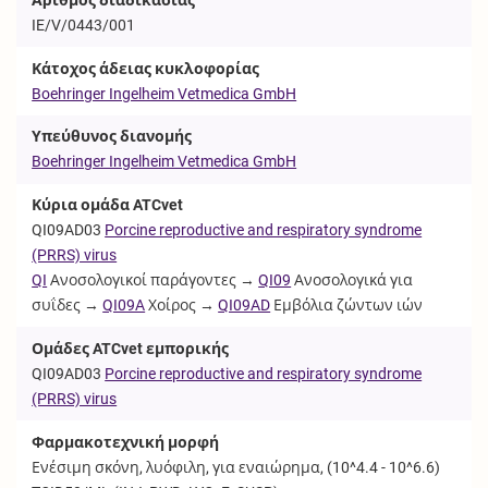
IE/V/0443/001
Κάτοχος άδειας κυκλοφορίας
Boehringer Ingelheim Vetmedica GmbH
Υπεύθυνος διανομής
Boehringer Ingelheim Vetmedica GmbH
Κύρια ομάδα ATCvet
QI09AD03
Porcine reproductive and respiratory syndrome
(PRRS) virus
QI
Ανοσολογικοί παράγοντες →
QI09
Ανοσολογικά για
συΐδες →
QI09A
Χοίρος →
QI09AD
Εμβόλια ζώντων ιών
Ομάδες ATCvet εμπορικής
QI09AD03
Porcine reproductive and respiratory syndrome
(PRRS) virus
Φαρμακοτεχνική μορφή
Ενέσιμη σκόνη, λυόφιλη, για εναιώρημα, (10^4.4 - 10^6.6)