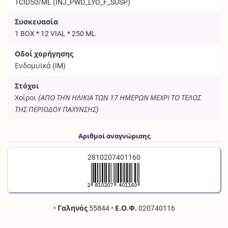
TCID50/ML (
INJ_PWD_LYO_F_SUSP
)
Συσκευασία
1 BOX * 12 VIAL * 250 ML
Οδοί χορήγησης
Ενδομυϊκά (
IM
)
Στόχοι
Χοίροι
(ΑΠΟ ΤΗΝ ΗΛΙΚΙΑ ΤΩΝ 17 ΗΜΕΡΩΝ ΜΕΧΡΙ ΤΟ ΤΕΛΟΣ
ΤΗΣ ΠΕΡΙΟΔΟΥ ΠΑΧΥΝΣΗΣ)
Αριθμοί αναγνώρισης
2810207401160
•
Γαληνός
55844
•
Ε.Ο.Φ.
020740116