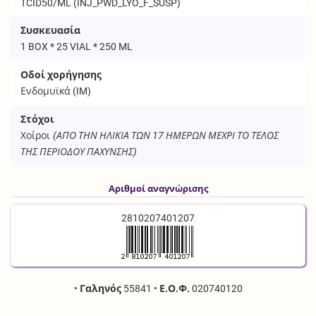
TCID50/ML (
INJ_PWD_LYO_F_SUSP
)
Συσκευασία
1 BOX * 25 VIAL * 250 ML
Οδοί χορήγησης
Ενδομυϊκά (
IM
)
Στόχοι
Χοίροι
(ΑΠΟ ΤΗΝ ΗΛΙΚΙΑ ΤΩΝ 17 ΗΜΕΡΩΝ ΜΕΧΡΙ ΤΟ ΤΕΛΟΣ
ΤΗΣ ΠΕΡΙΟΔΟΥ ΠΑΧΥΝΣΗΣ)
Αριθμοί αναγνώρισης
2810207401207
•
Γαληνός
55841
•
Ε.Ο.Φ.
020740120