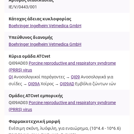
IE/V/0443/001
Κάτοχος άδειας κυκλοφορίας
Boehringer Ingelheim Vetmedica GmbH
Υπεύθυνος διανομής
Boehringer Ingelheim Vetmedica GmbH
Κύρια ομάδα ATCvet
QI09AD03
Porcine reproductive and respiratory syndrome
(PRRS) virus
QI
Ανοσολογικοί παράγοντες →
QI09
Ανοσολογικά για
συΐδες →
QI09A
Χοίρος →
QI09AD
Εμβόλια ζώντων ιών
Ομάδες ATCvet εμπορικής
QI09AD03
Porcine reproductive and respiratory syndrome
(PRRS) virus
Φαρμακοτεχνική μορφή
Ενέσιμη σκόνη, λυόφιλη, για εναιώρημα, (10^4.4 - 10^6.6)