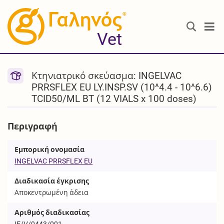
®
Vet
Κτηνιατρικό σκεύασμα: INGELVAC
PRRSFLEX EU LY.INSP.SV (10^4.4 - 10^6.6)
TCID50/ML BT (12 VIALS x 100 doses)
Περιγραφή
Εμπορική ονομασία
INGELVAC PRRSFLEX EU
Διαδικασία έγκρισης
Αποκεντρωμένη άδεια
Αριθμός διαδικασίας
IE/V/0443/001