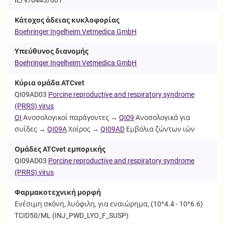
Κάτοχος άδειας κυκλοφορίας
Boehringer Ingelheim Vetmedica GmbH
Υπεύθυνος διανομής
Boehringer Ingelheim Vetmedica GmbH
Κύρια ομάδα ATCvet
QI09AD03
Porcine reproductive and respiratory syndrome
(PRRS) virus
QI
Ανοσολογικοί παράγοντες →
QI09
Ανοσολογικά για
συΐδες →
QI09A
Χοίρος →
QI09AD
Εμβόλια ζώντων ιών
Ομάδες ATCvet εμπορικής
QI09AD03
Porcine reproductive and respiratory syndrome
(PRRS) virus
Φαρμακοτεχνική μορφή
Ενέσιμη σκόνη, λυόφιλη, για εναιώρημα, (10^4.4 - 10^6.6)
TCID50/ML (
INJ_PWD_LYO_F_SUSP
)