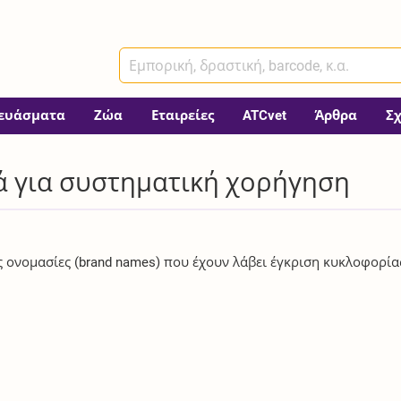
ευάσματα
Ζώα
Εταιρείες
ATCvet
Άρθρα
Σ
κά για συστηματική χορήγηση
ές ονομασίες (brand names) που έχουν λάβει έγκριση κυκλοφορία