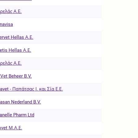
ρελάς Α.Ε.
navisa
tervet Hellas Α.Ε.
etis Hellas Α.Ε.
ρελάς Α.Ε.
 Vet Beheer B.V.
tavet - Παπάτσας Ι. και Σία Ε.Ε.
fasan Nederland B.V.
anelle Pharm Ltd
ovet Μ.Α.Ε.