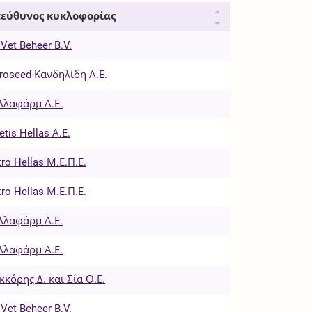
εύθυνος κυκλοφορίας
 Vet Beheer B.V.
roseed Κανδηλίδη Α.Ε.
λλαφάρμ Α.Ε.
etis Hellas Α.Ε.
tro Hellas Μ.Ε.Π.Ε.
tro Hellas Μ.Ε.Π.Ε.
λλαφάρμ Α.Ε.
λλαφάρμ Α.Ε.
κκόρης Δ. και Σία Ο.Ε.
 Vet Beheer B.V.