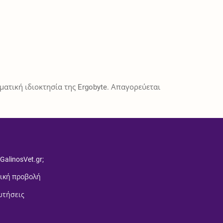
ατική ιδιοκτησία της Ergobyte. Απαγορεύεται
 GalinosVet.gr;
ική προβολή
ωτήσεις