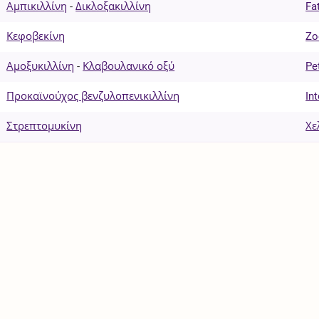
Αμπικιλλίνη
-
Δικλοξακιλλίνη
Fa
Κεφοβεκίνη
Zo
Αμοξυκιλλίνη
-
Κλαβουλανικό οξύ
Pe
Προκαϊνούχος βενζυλοπενικιλλίνη
In
Στρεπτομυκίνη
Χε