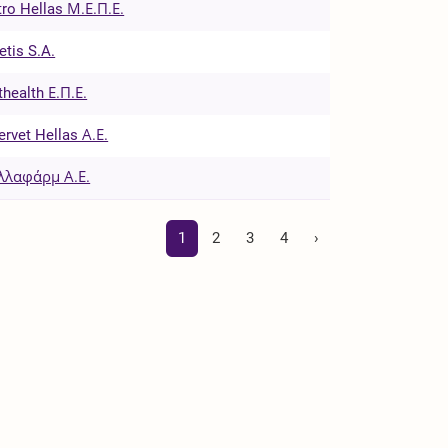
tro Hellas Μ.Ε.Π.Ε.
etis S.A.
thealth Ε.Π.Ε.
tervet Hellas Α.Ε.
λλαφάρμ Α.Ε.
1
2
3
4
›