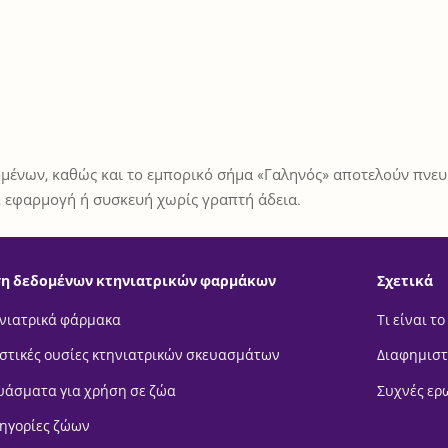
μένων, καθώς και το εμπορικό σήμα «Γαληνός» αποτελούν πνευμ
 εφαρμογή ή συσκευή χωρίς γραπτή άδεια.
η δεδομένων κτηνιατρικών φαρμάκων
Σχετικά
νιατρικά φάρμακα
Τι είναι το
στικές ουσίες κτηνιατρικών σκευασμάτων
Διαφημιστ
υάσματα για χρήση σε ζώα
Συχνές ερ
ηγορίες ζώων