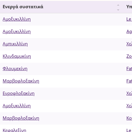
Ενεργά συστατικά
Υπ
Αμοξυκιλλίνη
Le
Αμοξυκιλλίνη
Ag
Αμπικιλλίνη
Χε
Κλινδαμυκίνη
Zo
Φλουμεκίνη
Fa
Μαρβοφλοξακίνη
Fa
Ενροφλοξακίνη
Χε
Αμοξυκιλλίνη
Χε
Μαρβοφλοξακίνη
Κο
Κεφαλεξίνη
Le