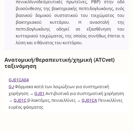
πενικιλλινοδεσμευτικές πρωτεΐνες, PBP) στην οδό
βιοσύνθεσης της βακτηριακής πεπτιδογλυκάνης, ενός
βασικού δομικού συστατικού του τοιχώματος του
βακτηριακού κυττάρου. Η αναστολή της
πεπτιδογλυκάνης οδηγεί σε εξασθένηση του
κυτταρικού τοιχώματος, της οποίας συνήθως έπεται η
λύση και ο θάνατος του κυττάρου.
Ανατομική/θεραπευτική/χημική (ATCvet)
ταξινόμηση
QJ01CA04
QJ
Φάρμακα κατά των λοιμώξεων για συστηματική
χορήγηση →
QJ01
Αντιβιοτικά για συστηματική χορήγηση
→
QJ01C
β-λακτάμες, πενικιλλίνες →
QJ01CA
Πενικιλλίνες
ευρέος φάσματος