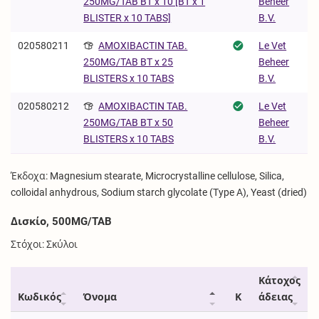
Beheer
250MG/TAB BT x 10 [BT x 1
B.V.
BLISTER x 10 TABS]
020580211
AMOXIBACTIN TAB.
Le Vet
Beheer
250MG/TAB BT x 25
B.V.
BLISTERS x 10 TABS
020580212
AMOXIBACTIN TAB.
Le Vet
Beheer
250MG/TAB BT x 50
B.V.
BLISTERS x 10 TABS
Έκδοχα: Magnesium stearate, Microcrystalline cellulose, Silica,
colloidal anhydrous, Sodium starch glycolate (Type A), Yeast (dried)
Δισκίο, 500MG/TAB
Στόχοι: Σκύλοι
Κάτοχος
Κωδικός
Όνομα
Κ
άδειας