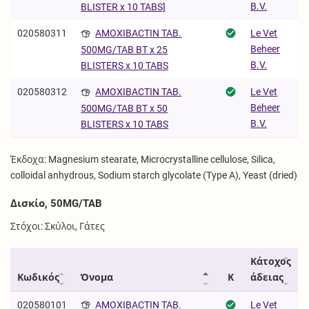
B.V.
BLISTER x 10 TABS]
020580311
AMOXIBACTIN TAB.
Le Vet
Beheer
500MG/TAB BT x 25
B.V.
BLISTERS x 10 TABS
020580312
AMOXIBACTIN TAB.
Le Vet
Beheer
500MG/TAB BT x 50
B.V.
BLISTERS x 10 TABS
Έκδοχα: Magnesium stearate, Microcrystalline cellulose, Silica,
colloidal anhydrous, Sodium starch glycolate (Type A), Yeast (dried)
Δισκίο, 50MG/TAB
Στόχοι: Σκύλοι, Γάτες
Κάτοχος
Κωδικός
Όνομα
Κ
άδειας
020580101
AMOXIBACTIN TAB.
Le Vet