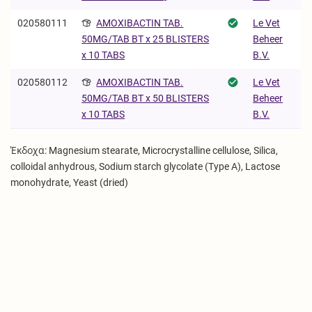
020580111
AMOXIBACTIN TAB.
Le Vet
Beheer
50MG/TAB BT x 25 BLISTERS
B.V.
x 10 TABS
020580112
AMOXIBACTIN TAB.
Le Vet
Beheer
50MG/TAB BT x 50 BLISTERS
B.V.
x 10 TABS
Έκδοχα: Magnesium stearate, Microcrystalline cellulose, Silica,
colloidal anhydrous, Sodium starch glycolate (Type A), Lactose
monohydrate, Yeast (dried)