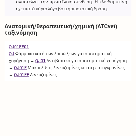
αναστέλλει την πρωτεϊνική σύνθεση. Η κλινδαμυκίνη
έχει κατά κύριο λόγο βακτηριοστατική δράση.
Ανατομική/θεραπευτική/χημική (ATCvet)
ταξινόμηση
QJ01FF01
QJ
Φάρμακα κατά των λοιμώξεων για συστηματική
χορήγηση →
QJ01
Αντιβιοτικά για συστηματική χορήγηση
→
QJ01F
Μακρολίδια, λινκοζαμίνες και στρεπτογκρανίνες
→
QJ01FF
Λινκοζαμίνες