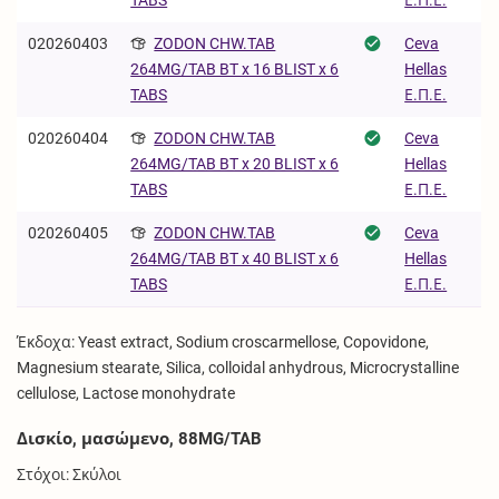
020260403
ZODON CHW.TAB
Ceva
Hellas
264MG/TAB BT x 16 BLIST x 6
Ε.Π.Ε.
TABS
020260404
ZODON CHW.TAB
Ceva
Hellas
264MG/TAB BT x 20 BLIST x 6
Ε.Π.Ε.
TABS
020260405
ZODON CHW.TAB
Ceva
Hellas
264MG/TAB BT x 40 BLIST x 6
Ε.Π.Ε.
TABS
Έκδοχα: Yeast extract, Sodium croscarmellose, Copovidone,
Magnesium stearate, Silica, colloidal anhydrous, Microcrystalline
cellulose, Lactose monohydrate
Δισκίο, μασώμενο, 88MG/TAB
Στόχοι: Σκύλοι