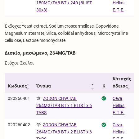
Hellas
150MG/TAB BT x 240 (BLIST
Ε.Π.Ε.
30x8)
Έκδοχα: Yeast extract, Sodium croscarmellose, Copovidone,
Magnesium stearate, Silica, colloidal anhydrous, Microcrystalline
cellulose, Lactose monohydrate
Δισκίο, μασώμενο, 264MG/TAB
Στόχοι: Σκύλοι
Κάτοχος
Κωδικός
Όνομα
Κ
άδειας
020260401
ZODON CHW.TAB
Ceva
Hellas
264MG/TAB BT x 1 BLIST x 6
Ε.Π.Ε.
TABS
020260402
ZODON CHW.TAB
Ceva
Hellas
264MG/TAB BT x 2 BLIST x 6
Ε.Π.Ε.
TABS