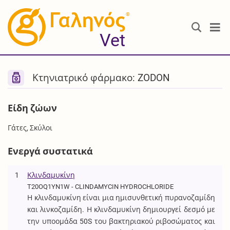
®
Vet
Κτηνιατρικό φάρμακο: ZODON
Είδη ζώων
Γάτες, Σκύλοι
Ενεργά συστατικά
1
Κλινδαμυκίνη
T20OQ1YN1W - CLINDAMYCIN HYDROCHLORIDE
Η κλινδαμυκίνη είναι μια ημισυνθετική πυρανοζαμίδη
και λινκοζαμίδη. Η κλινδαμυκίνη δημιουργεί δεσμό με
την υποομάδα 50S του βακτηριακού ριβοσώματος και