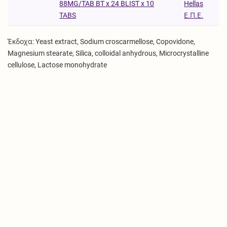
Hellas
88MG/TAB BT x 24 BLIST x 10
Ε.Π.Ε.
TABS
Έκδοχα: Yeast extract, Sodium croscarmellose, Copovidone,
Magnesium stearate, Silica, colloidal anhydrous, Microcrystalline
cellulose, Lactose monohydrate