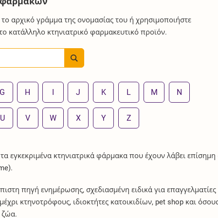
ν φαρμάκων
 το αρχικό γράμμα της ονομασίας του ή χρησιμοποιήστε
 το κατάλληλο κτηνιατρικό φαρμακευτικό προϊόν.
G
H
I
J
K
L
M
N
U
V
W
X
Y
Z
 τα εγκεκριμένα κτηνιατρικά φάρμακα που έχουν λάβει επίσημη
me).
πιστη πηγή ενημέρωσης, σχεδιασμένη ειδικά για επαγγελματίες
έχρι κτηνοτρόφους, ιδιοκτήτες κατοικιδίων, pet shop και όσου
 ζώα.