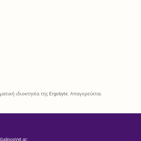
ατική ιδιοκτησία της Ergobyte. Απαγορεύεται
 GalinosVet.gr;