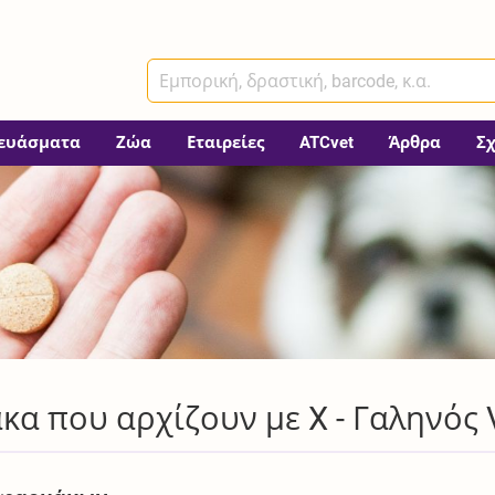
ευάσματα
Ζώα
Εταιρείες
ATCvet
Άρθρα
Σ
α που αρχίζουν με X - Γαληνός 