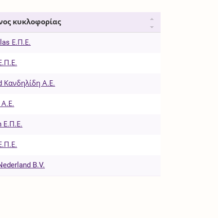
νος κυκλοφορίας
las Ε.Π.Ε.
Ε.Π.Ε.
d Κανδηλίδη Α.Ε.
Α.Ε.
 Ε.Π.Ε.
Ε.Π.Ε.
Nederland B.V.