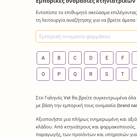
Εμπορικές ονομασίες κτηνιατρικώ
Εντοπίστε το επιθυμητό σκεύασμα επιλέγοντας
τη λειτουργία αναζήτησης για να βρείτε άμεσα
A
B
C
D
E
F
O
P
Q
R
S
T
Στο Γαληνός Vet θα βρείτε συγκεντρωμένα όλα
με βάση την εμπορική τους ονομασία (brand na
Αξιοποιήστε μια πλήρως ενημερωμένη και αξιό
κλάδου. Από κτηνιάτρους και φαρμακοποιούς, μ
παραγωγής, των προϊόντων και υπηρεσιών για