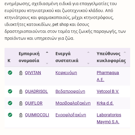
ενημέρωσης, σχεδιασμένη ειδικά για επαγγελματίες του
ευρύτερου κτηνιατρικού και ζωοτεχνικού κλάδου. Από
κτηνιάτρους και φαρμακοποιούς, μέχρι κτηνοτρόφους,
ιδιοκτήτες κατοικιδίων, pet shop και όσους
δραστηριοποιούνται στον τομέα της ζωικής παραγωγής, των
προϊόντων και υπηρεσιών για ζώα.
Εμπορική
Ενεργά
Υπεύθυνος
Κ
ονομασία
συστατικά
κυκλοφορίας
QIVITAN
Κεφκινόμη
Pharmaqua
Α.Ε.
QUADRISOL
Βεδαπροφαίνη
Vetcool B.V.
QUIFLOR
Μαρβοφλοξακίνη
Krka d.d.
QUIMIOCOLI
Ενροφλοξακίνη
Laboratorios
Maymó S.A.