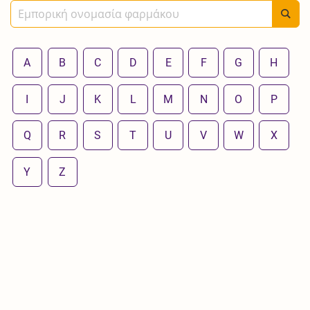
A
B
C
D
E
F
G
H
I
J
K
L
M
N
O
P
Q
R
S
T
U
V
W
X
Y
Z