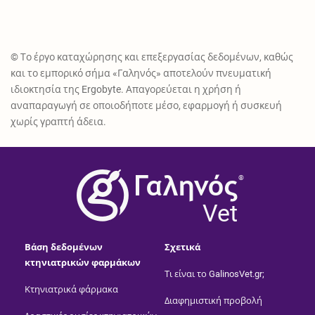
© Το έργο καταχώρησης και επεξεργασίας δεδομένων, καθώς
και το εμπορικό σήμα «Γαληνός» αποτελούν πνευματική
ιδιοκτησία της Ergobyte. Απαγορεύεται η χρήση ή
αναπαραγωγή σε οποιοδήποτε μέσο, εφαρμογή ή συσκευή
χωρίς γραπτή άδεια.
®
Vet
Βάση δεδομένων
Σχετικά
κτηνιατρικών φαρμάκων
Τι είναι το GalinosVet.gr;
Κτηνιατρικά φάρμακα
Διαφημιστική προβολή