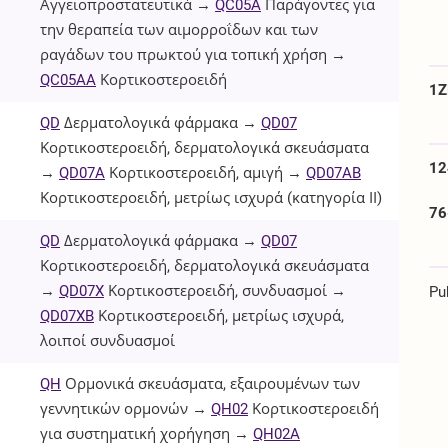
Αγγειοπροστατευτικά →
QC05A
Παράγοντες για
την θεραπεία των αιμορροΐδων και των
ραγάδων του πρωκτού για τοπική χρήση →
QC05AA
Κορτικοστεροειδή
1Z
QD
Δερματολογικά φάρμακα →
QD07
Κορτικοστεροειδή, δερματολογικά σκευάσματα
12
→
QD07A
Κορτικοστεροειδή, αμιγή →
QD07AB
Κορτικοστεροειδή, μετρίως ισχυρά (κατηγορία ΙΙ)
76
QD
Δερματολογικά φάρμακα →
QD07
Κορτικοστεροειδή, δερματολογικά σκευάσματα
→
QD07X
Κορτικοστεροειδή, συνδυασμοί →
Pu
QD07XB
Κορτικοστεροειδή, μετρίως ισχυρά,
λοιποί συνδυασμοί
QH
Ορμονικά σκευάσματα, εξαιρουμένων των
γεννητικών ορμονών →
QH02
Κορτικοστεροειδή
για συστηματική χορήγηση →
QH02A