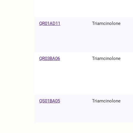
QR01AD11
Triamcinolone
QR03BA06
Triamcinolone
QS01BA05
Triamcinolone