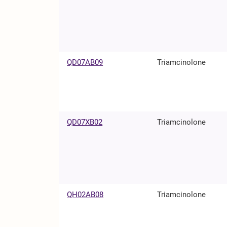
QD07AB09
Triamcinolone
QD07XB02
Triamcinolone
QH02AB08
Triamcinolone