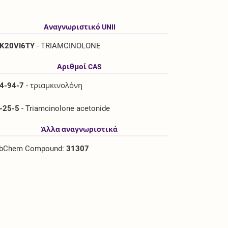
Αναγνωριστικό UNII
K20VI6TY
- TRIAMCINOLONE
Αριθμοί CAS
4-94-7
- τριαμκινολόνη
-25-5
- Triamcinolone acetonide
Άλλα αναγνωριστικά
bChem Compound:
31307