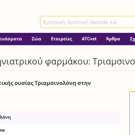
ευάσματα
Ζώα
Εταιρείες
ATCvet
Άρθρα
Σ
ηνιατρικού φαρμάκου: Τριαμσιν
τικής ουσίας Τριαμσινολόνη στην
ολόνη
one