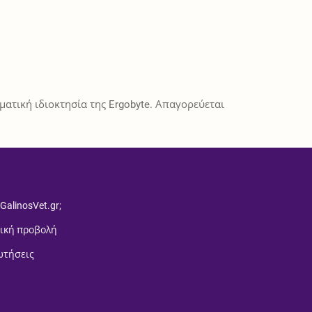
ατική ιδιοκτησία της Ergobyte. Απαγορεύεται
 GalinosVet.gr;
ική προβολή
ωτήσεις