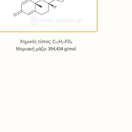
Χημικός τύπος: C₂₁H₂₇FO₆
Μοριακή μάζα: 394,434 g/mol