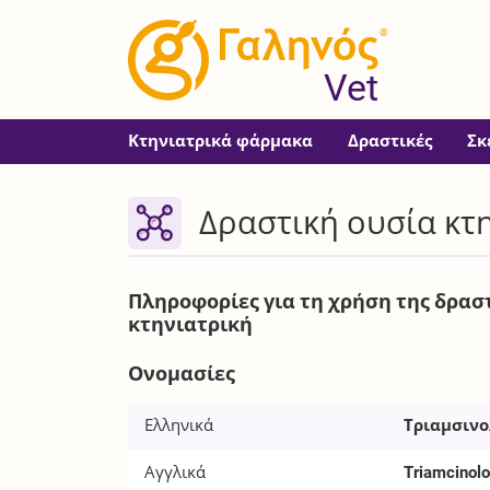
®
Vet
Κτηνιατρικά φάρμακα
Δραστικές
Σκ
Δραστική ουσία κτ
Πληροφορίες για τη χρήση της δρασ
κτηνιατρική
Ονομασίες
Ελληνικά
Τριαμσιν
Αγγλικά
Triamcinol