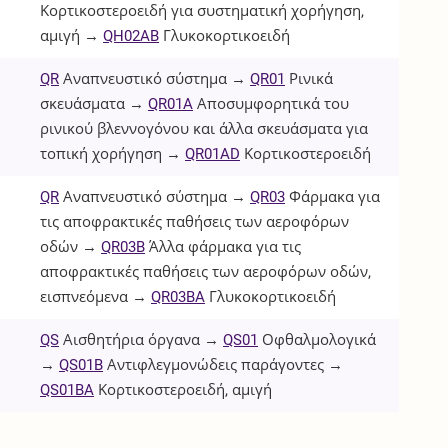
Κορτικοστεροειδή για συστηματική χορήγηση,
αμιγή →
QH02AB
Γλυκοκορτικοειδή
QR
Αναπνευστικό σύστημα →
QR01
Ρινικά
σκευάσματα →
QR01A
Αποσυμφορητικά του
ρινικού βλεννογόνου και άλλα σκευάσματα για
τοπική χορήγηση →
QR01AD
Κορτικοστεροειδή
QR
Αναπνευστικό σύστημα →
QR03
Φάρμακα για
τις αποφρακτικές παθήσεις των αεροφόρων
οδών →
QR03B
Άλλα φάρμακα για τις
αποφρακτικές παθήσεις των αεροφόρων οδών,
εισπνεόμενα →
QR03BA
Γλυκοκορτικοειδή
QS
Αισθητήρια όργανα →
QS01
Οφθαλμολογικά
→
QS01B
Αντιφλεγμονώδεις παράγοντες →
QS01BA
Κορτικοστεροειδή, αμιγή