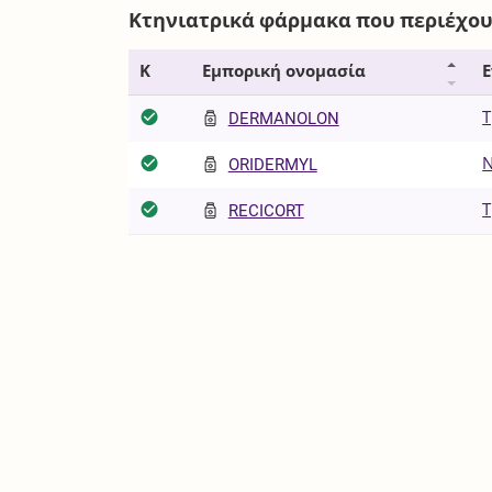
Κτηνιατρικά φάρμακα που περιέχου
Κ
Εμπορική ονομασία
Ε
Τ
DERMANOLON
Ν
ORIDERMYL
Τ
RECICORT