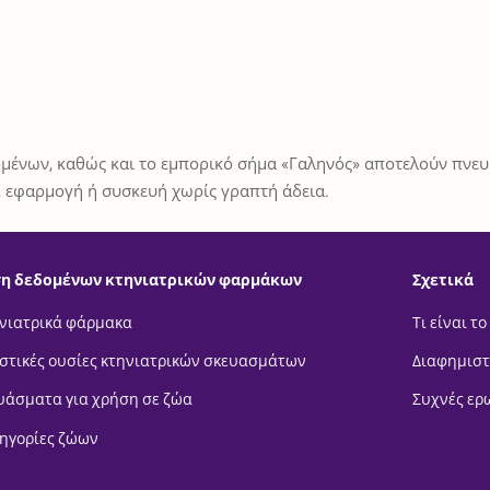
μένων, καθώς και το εμπορικό σήμα «Γαληνός» αποτελούν πνευμ
 εφαρμογή ή συσκευή χωρίς γραπτή άδεια.
η δεδομένων κτηνιατρικών φαρμάκων
Σχετικά
νιατρικά φάρμακα
Τι είναι το
στικές ουσίες κτηνιατρικών σκευασμάτων
Διαφημιστ
υάσματα για χρήση σε ζώα
Συχνές ερ
ηγορίες ζώων