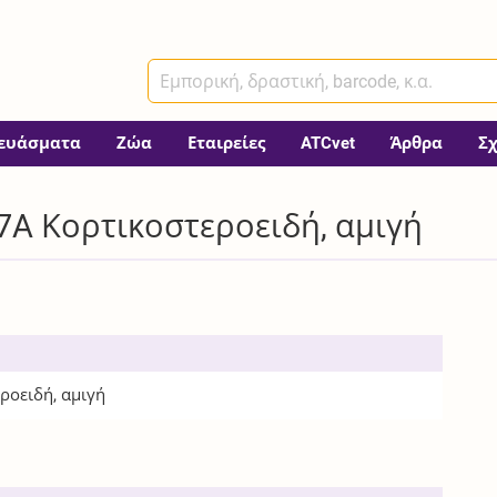
ευάσματα
Ζώα
Εταιρείες
ATCvet
Άρθρα
Σ
7A Κορτικοστεροειδή, αμιγή
ροειδή, αμιγή