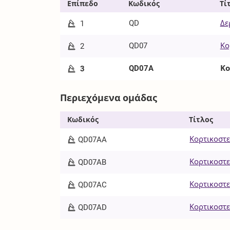
Επίπεδο
Κωδικός
Τί
QD
Δε
1
QD07
Κο
2
QD07A
Κο
3
Περιεχόμενα ομάδας
Κωδικός
Τίτλος
Κορτικοστε
QD07AA
Κορτικοστε
QD07AB
Κορτικοστε
QD07AC
Κορτικοστε
QD07AD