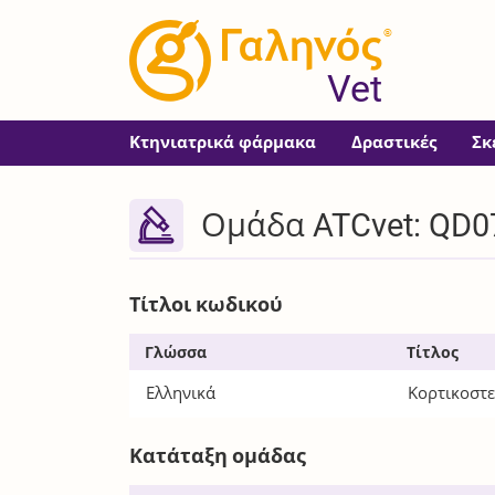
®
Vet
Κτηνιατρικά φάρμακα
Δραστικές
Σκ
Ομάδα ATCvet: QD0
Τίτλοι κωδικού
Γλώσσα
Τίτλος
Ελληνικά
Κορτικοστε
Κατάταξη ομάδας