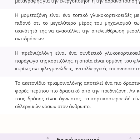
μεταγραφής για την ενεργοποίηση ή την αδρανοποίηση γ
Η μομεταζόνη είναι ένα τοπικό γλυκοκορτικοειδές με 
πιθανό ότι το μεγαλύτερο μέρος του μηχανισμού τω
ικανότητά της να αναστέλλει την απελευθέρωση μεσ
αντιδράσεων.
Η πρεδνιζολόνη είναι ένα συνθετικό γλυκοκορτικοει
παράγωγο της κορτιζόλης, η οποία είναι ορμόνη του φλ
κυρίως αντιφλεγμονώδεις, αντιαλλεργικές και ανοσοκατα
Το ακετονίδιο τριαμσινολόνης αποτελεί ένα πιο δραστι
φορές περίπου πιο δραστικό από την πρεδνιζόνη. Αν κ
τους δράσης είναι άγνωστος, τα κορτικοστεροειδή εί
αλλεργικών νόσων στον άνθρωπο.
Ενεργά συστατικά