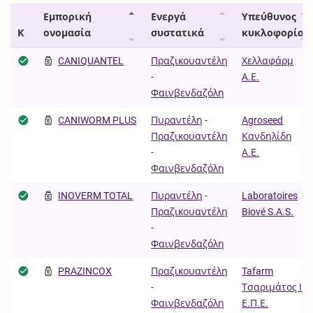
Εμπορική
Ενεργά
Υπεύθυνος
Κ
ονομασία
συστατικά
κυκλοφορίας
CANIQUANTEL
Πραζικουαντέλη
Χελλαφάρμ
-
Α.Ε.
Φαινβενδαζόλη
CANIWORM PLUS
Πυραντέλη
-
Agroseed
Πραζικουαντέλη
Κανδηλίδη
-
Α.Ε.
Φαινβενδαζόλη
INOVERM TOTAL
Πυραντέλη
-
Laboratoires
Πραζικουαντέλη
Biové S.A.S.
-
Φαινβενδαζόλη
PRAZINCOX
Πραζικουαντέλη
Tafarm
-
Τσαριμάτος Ι.
Φαινβενδαζόλη
Ε.Π.Ε.