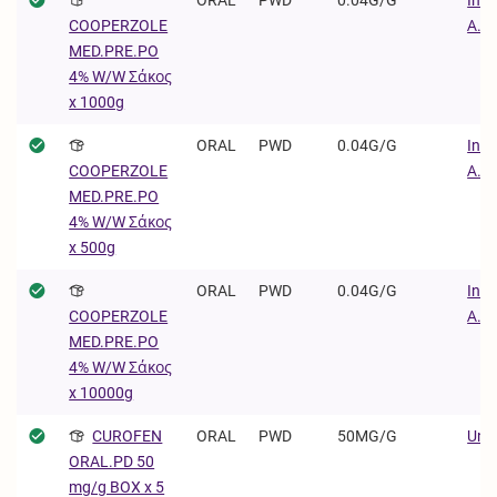
Α.Ε.
COOPERZOLE
MED.PRE.PO
4% W/W Σάκος
x 1000g
ORAL
PWD
0.04G/G
Inte
Α.Ε.
COOPERZOLE
MED.PRE.PO
4% W/W Σάκος
x 500g
ORAL
PWD
0.04G/G
Inte
Α.Ε.
COOPERZOLE
MED.PRE.PO
4% W/W Σάκος
x 10000g
CUROFEN
ORAL
PWD
50MG/G
Univ
ORAL.PD 50
mg/g BOX x 5