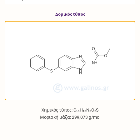
Δομικός τύπος
Χημικός τύπος: C₁₅H₁₃N₃O₂S
Μοριακή μάζα: 299,073 g/mol