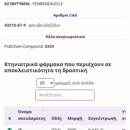
621BVT9M36
- FENBENDAZOLE
Αριθμοί CAS
43210-67-9
- φαινβενδαζόλιο
Άλλα αναγνωριστικά
PubChem Compound:
3334
Κτηνιατρικά φάρμακα που περιέχουν σε
αποκλειστικότητα τη δραστική
γραμμές ανά σελίδα
Όνομα
Υπε
Κ
σκευάσματος
Οδός
Μορφή
Συγκέντρωση
κυκ
ORAL
PWD
0.04G/G
Inte