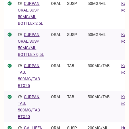
CURPAN
ORAL
SUSP
50MG/ML
Κοκ
και 
ORAL.SUSP
50MG/ML
BOTTLEx 2,5L
CURPAN
ORAL
SUSP
50MG/ML
Κοκ
και 
ORAL.SUSP
50MG/ML
BOTTLE x 0,5L
CURPAN
ORAL
TAB
500MG/TAB
Κοκ
και 
TAB.
500MG/TAB
BTX25
CURPAN
ORAL
TAB
500MG/TAB
Κοκ
και 
TAB.
500MG/TAB
BTX50
GALLIFEN
ORAL
SUSP
200MG/ML
Huv