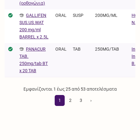
(ορθογώνια)
GALLIFEN
ORAL
SUSP
200MG/ML
Huv
N.V.
SUS.US.WAT
200 mg/ml
BARREL x 2.5L
PANACUR
ORAL
TAB
250MG/TAB
Inte
Inte
TAB.
B.V.
250mg/tab BT
x 20 TAB
Εμφανίζονται 1 έως 25 από 53 αποτελέσματα
1
2
3
›