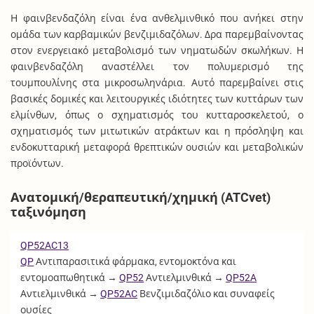
Η φαινβενδαζόλη είναι ένα ανθελμινθικό που ανήκει στην
ομάδα των καρβαμικών βενζιμιδαζόλων. Δρα παρεμβαίνοντας
στον ενεργειακό μεταβολισμό των νηματωδών σκωλήκων. Η
φαινβενδαζόλη αναστέλλει τον πολυμερισμό της
τουμπουλίνης στα μικροσωληνάρια. Αυτό παρεμβαίνει στις
βασικές δομικές και λειτουργικές ιδιότητες των κυττάρων των
ελμίνθων, όπως ο σχηματισμός του κυτταροσκελετού, ο
σχηματισμός των μιτωτικών ατράκτων και η πρόσληψη και
ενδοκυτταρική μεταφορά θρεπτικών ουσιών και μεταβολικών
προϊόντων.
Ανατομική/θεραπευτική/χημική (ATCvet)
ταξινόμηση
QP52AC13
QP
Αντιπαρασιτικά φάρμακα, εντομοκτόνα και
εντομοαπωθητικά →
QP52
Αντιελμινθικά →
QP52A
Αντιελμινθικά →
QP52AC
Βενζιμιδαζόλιο και συναφείς
ουσίες