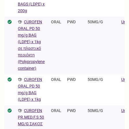
BAGS (LDPE) x
200g
CUROFEN
ORAL
PWD
50MG/G
Univ
ORAL.PD 50
mg/g BAG
(LDPE) x 1kg
σε πλαστικό
περιέκτη
(Polypropylene
container)
CUROFEN
ORAL
PWD
50MG/G
Univ
ORAL.PD 50
mg/g BAG
(LDPE) x 1kg
CUROFEN
ORAL
PWD
50MG/G
Univ
PR.MED.F.S 50
MG/G ΣΑΚΟΣ