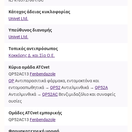
Κάτοχος άδειας κυκλοφορίας
Univet Ltd.
Υπεύθυνος διανομής
Univet Ltd.
Τοπικός αντιπρόσωπος
Κοκκόρης Δ. και Σία Ο.Ε.
Κύρια ομάδα ATCvet
QP52AC13
Fenbendazole
QP
Αντιπαρασιτικά φάρμακα, εντομοκτόνα και
εντομοαπωθητικά →
QP52
Αντιελμινθικά →
QP52A
Αντιελμινθικά →
QP52AC
Βενζιμιδαζόλιο και συναφείς
ουσίες
Ομάδες ATCvet εμπορικής
QP52AC13
Fenbendazole
Φαρμακοτεχνική μορφή