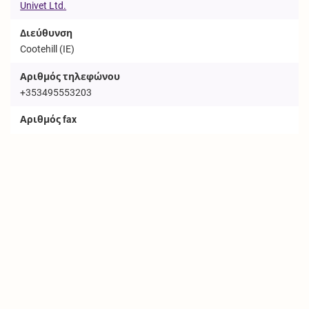
Univet Ltd.
Διεύθυνση
Cootehill (IE)
Αριθμός τηλεφώνου
+353495553203
Αριθμός fax