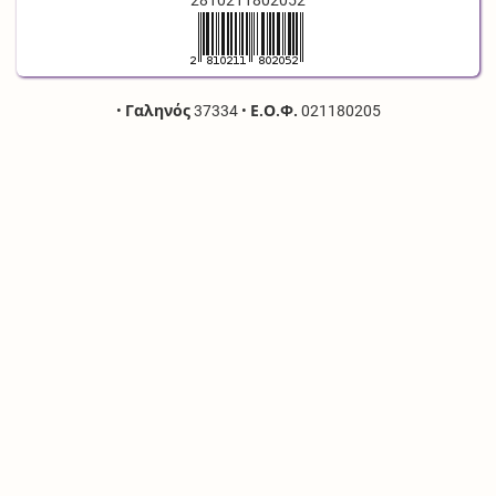
2810211802052
•
Γαληνός
37334
•
Ε.Ο.Φ.
021180205