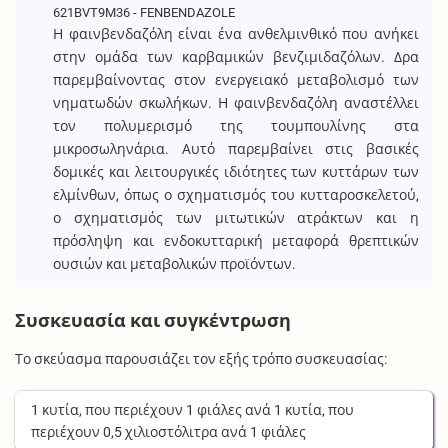
621BVT9M36 - FENBENDAZOLE
Η φαινβενδαζόλη είναι ένα ανθελμινθικό που ανήκει
στην ομάδα των καρβαμικών βενζιμιδαζόλων. Δρα
παρεμβαίνοντας στον ενεργειακό μεταβολισμό των
νηματωδών σκωλήκων. Η φαινβενδαζόλη αναστέλλει
τον πολυμερισμό της τουμπουλίνης στα
μικροσωληνάρια. Αυτό παρεμβαίνει στις βασικές
δομικές και λειτουργικές ιδιότητες των κυττάρων των
ελμίνθων, όπως ο σχηματισμός του κυτταροσκελετού,
ο σχηματισμός των μιτωτικών ατράκτων και η
πρόσληψη και ενδοκυτταρική μεταφορά θρεπτικών
ουσιών και μεταβολικών προϊόντων.
Συσκευασία και συγκέντρωση
Το σκεύασμα παρουσιάζει τον εξής τρόπο συσκευασίας:
1
κυτία
, που περιέχουν
1
φιάλες
ανά
1
κυτία
, που
περιέχουν
0,5
χιλιοστόλιτρα
ανά
1
φιάλες