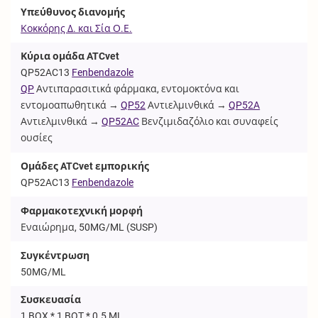
Υπεύθυνος διανομής
Κοκκόρης Δ. και Σία Ο.Ε.
Κύρια ομάδα ATCvet
QP52AC13
Fenbendazole
QP
Αντιπαρασιτικά φάρμακα, εντομοκτόνα και
εντομοαπωθητικά →
QP52
Αντιελμινθικά →
QP52A
Αντιελμινθικά →
QP52AC
Βενζιμιδαζόλιο και συναφείς
ουσίες
Ομάδες ATCvet εμπορικής
QP52AC13
Fenbendazole
Φαρμακοτεχνική μορφή
Εναιώρημα, 50MG/ML (
SUSP
)
Συγκέντρωση
50MG/ML
Συσκευασία
1 BOX * 1 BOT * 0.5 ML