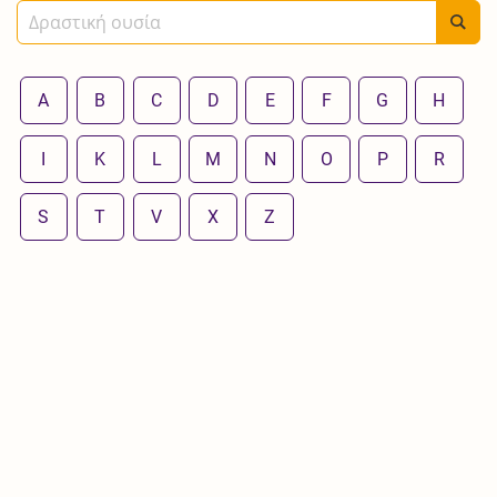
A
B
C
D
E
F
G
H
I
K
L
M
N
O
P
R
S
T
V
X
Z