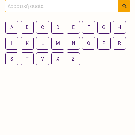
A
B
C
D
E
F
G
H
I
K
L
M
N
O
P
R
S
T
V
X
Z