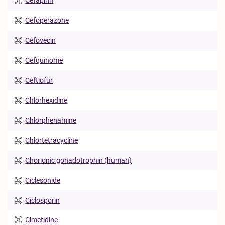
Cefapirin
Cefoperazone
Cefovecin
Cefquinome
Ceftiofur
Chlorhexidine
Chlorphenamine
Chlortetracycline
Chorionic gonadotrophin (human)
Ciclesonide
Ciclosporin
Cimetidine