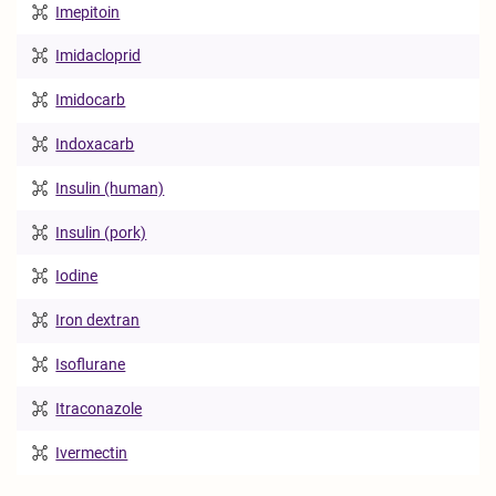
Imepitoin
Imidacloprid
Imidocarb
Indoxacarb
Insulin (human)
Insulin (pork)
Iodine
Iron dextran
Isoflurane
Itraconazole
Ivermectin