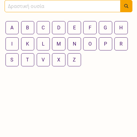
A
B
C
D
E
F
G
H
I
K
L
M
N
O
P
R
S
T
V
X
Z