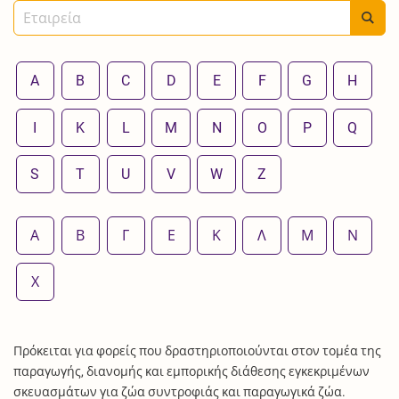
A
B
C
D
E
F
G
H
I
K
L
M
N
O
P
Q
S
T
U
V
W
Z
Α
Β
Γ
Ε
Κ
Λ
Μ
Ν
Χ
Πρόκειται για φορείς που δραστηριοποιούνται στον τομέα της
παραγωγής, διανομής και εμπορικής διάθεσης εγκεκριμένων
σκευασμάτων για ζώα συντροφιάς και παραγωγικά ζώα.