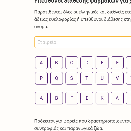
Υπεύθυνοι διάθεσης φαρμάκων για 
Παρατίθενται όλες οι ελληνικές και διεθνείς ε
άδειας κυκλοφορίας ή υπεύθυνοι διάθεσης κτ
αγορά.
A
B
C
D
E
F
P
Q
S
T
U
V
Α
Β
Γ
Ε
Κ
Λ
Πρόκειται για φορείς που δραστηριοποιούνται
συντροφιάς και παραγωγικά ζώα.