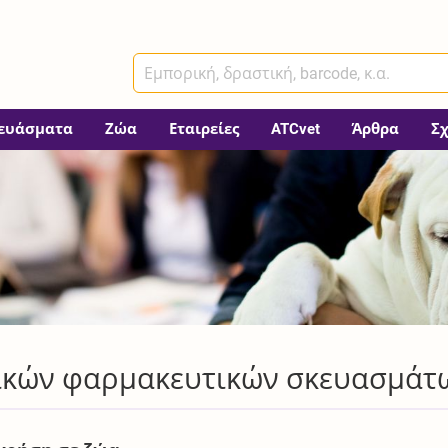
ευάσματα
Ζώα
Εταιρείες
ATCvet
Άρθρα
Σ
ρικών φαρμακευτικών σκευασμάτ