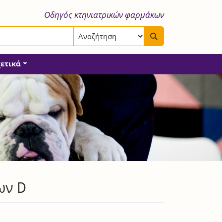
Οδηγός κτηνιατρικών φαρμάκων
χετικά
ων D