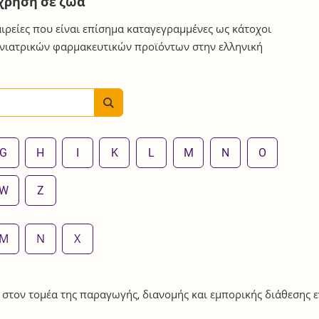
χρήση σε ζώα
ταιρείες που είναι επίσημα καταγεγραμμένες ως κάτοχοι
ηνιατρικών φαρμακευτικών προϊόντων στην ελληνική
G
H
I
K
L
M
N
O
W
Z
Μ
Ν
Χ
 στον τομέα της παραγωγής, διανομής και εμπορικής διάθεσης