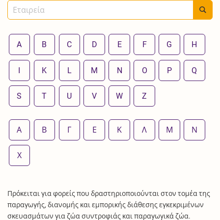
A
B
C
D
E
F
G
H
I
K
L
M
N
O
P
Q
S
T
U
V
W
Z
Α
Β
Γ
Ε
Κ
Λ
Μ
Ν
Χ
Πρόκειται για φορείς που δραστηριοποιούνται στον τομέα της
παραγωγής, διανομής και εμπορικής διάθεσης εγκεκριμένων
σκευασμάτων για ζώα συντροφιάς και παραγωγικά ζώα.