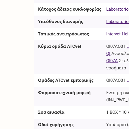
Κάτοχος άδειας κυκλοφορίας
Laboratorio
Υπεύθυνος διανομής
Laboratorio
Τοπικός αντιπρόσωπος
Intervet Hel
Κύρια ομάδα ATCvet
QI07AO01
L
QI
Ανοσολο
QI07A
Σκύλ
νοσήματα
Ομάδες ATCvet εμπορικής
QI07AO01
L
Φαρμακοτεχνική μορφή
Ενέσιμη σκ
(
INJ_PWD_
Συσκευασία
1 BOX * 10 
Οδοί χορήγησης
Υποδόρια (