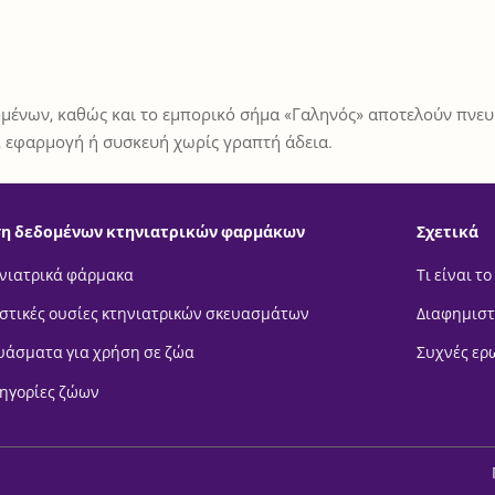
μένων, καθώς και το εμπορικό σήμα «Γαληνός» αποτελούν πνευμ
 εφαρμογή ή συσκευή χωρίς γραπτή άδεια.
η δεδομένων κτηνιατρικών φαρμάκων
Σχετικά
νιατρικά φάρμακα
Τι είναι το
στικές ουσίες κτηνιατρικών σκευασμάτων
Διαφημιστ
υάσματα για χρήση σε ζώα
Συχνές ερ
ηγορίες ζώων