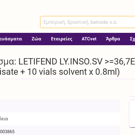
ευάσματα
Ζώα
Εταιρείες
ATCvet
Άρθρα
Σ
μα: LETIFEND LY.INSO.SV >=36,7EU
isate + 10 vials solvent x 0.8ml)
δεια
003865