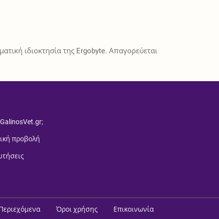
ατική ιδιοκτησία της Ergobyte. Απαγορεύεται
 GalinosVet.gr;
ική προβολή
ωτήσεις
Περιεχόμενα
Όροι χρήσης
Επικοινωνία