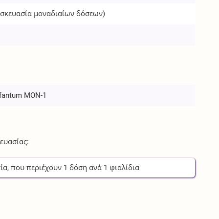
υσκευασία μοναδιαίων δόσεων)
nfantum MON-1
ευασίας:
ία
, που περιέχουν
1
δόση
ανά
1
φιαλίδια