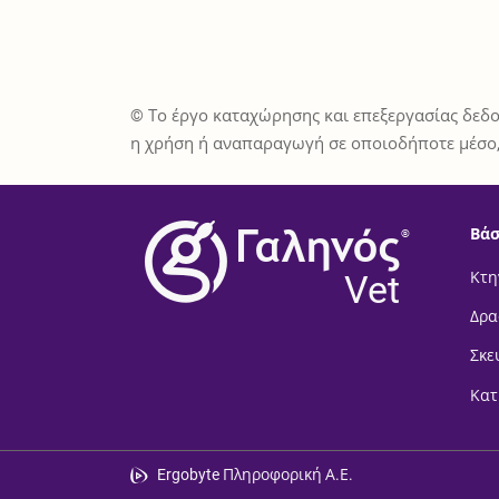
© Το έργο καταχώρησης και επεξεργασίας δεδο
η χρήση ή αναπαραγωγή σε οποιοδήποτε μέσο,
Βάσ
®
Vet
Κτη
Δρα
Σκε
Κατ
Ergobyte Πληροφορική Α.Ε.