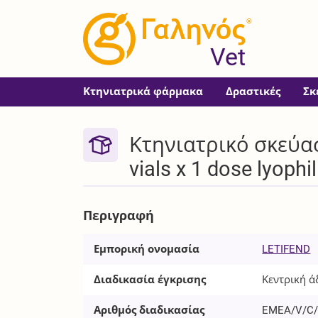
®
Vet
Κτηνιατρικά φάρμακα
Δραστικές
Σκ
Κτηνιατρικό σκεύασ
vials x 1 dose lyophil
Περιγραφή
Εμπορική ονομασία
LETIFEND
Διαδικασία έγκρισης
Κεντρική ά
Αριθμός διαδικασίας
EMEA/V/C/