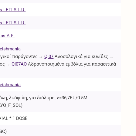
s LETI S.L.U.
s LETI S.L.U.
las Α.Ε.
eishmania
γικοί παράγοντες →
QI07
Ανοσολογικά για κυνίδες →
ος →
QI07AO
Αδρανοποιημένα εμβόλια για παρασιτικά
eishmania
όνη, λυόφιλη, για διάλυμα, >=36,7EU/0.5ML
LYO_F_SOL
)
VIAL * 1 DOSE
SC
)