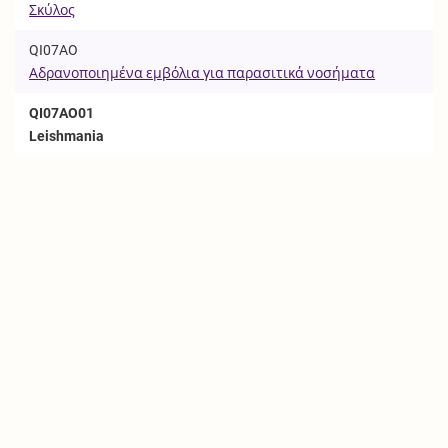
Σκύλος
QI07AO
Αδρανοποιημένα εμβόλια για παρασιτικά νοσήματα
QI07AO01
Leishmania