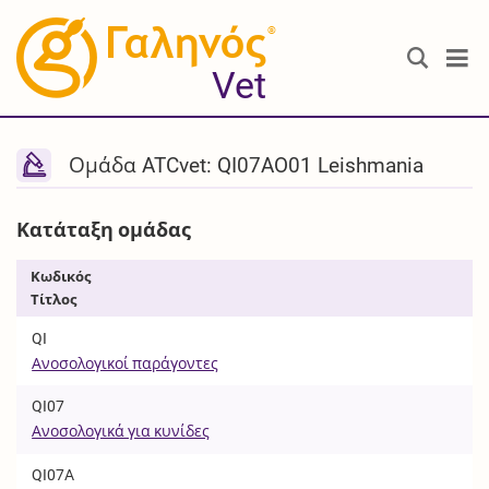
®
Vet
Ομάδα ATCvet: QI07AO01 Leishmania
Κατάταξη ομάδας
Κωδικός
Τίτλος
QI
Ανοσολογικοί παράγοντες
QI07
Ανοσολογικά για κυνίδες
QI07A