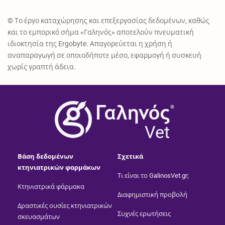
© Το έργο καταχώρησης και επεξεργασίας δεδομένων, καθώς
και το εμπορικό σήμα «Γαληνός» αποτελούν πνευματική
ιδιοκτησία της Ergobyte. Απαγορεύεται η χρήση ή
αναπαραγωγή σε οποιοδήποτε μέσο, εφαρμογή ή συσκευή
χωρίς γραπτή άδεια.
®
Vet
Βάση δεδομένων
Σχετικά
κτηνιατρικών φαρμάκων
Τι είναι το GalinosVet.gr;
Κτηνιατρικά φάρμακα
Διαφημιστική προβολή
Δραστικές ουσίες κτηνιατρικών
Συχνές ερωτήσεις
σκευασμάτων