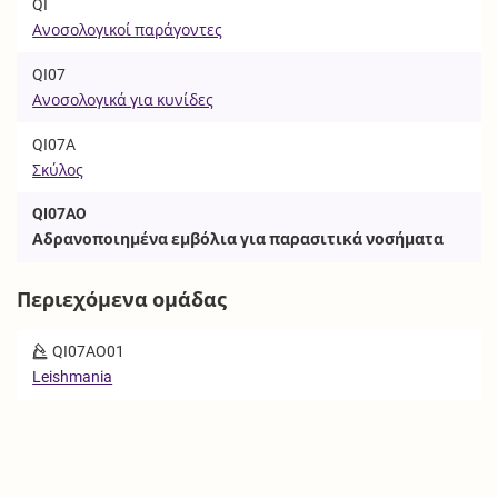
QI
Ανοσολογικοί παράγοντες
QI07
Ανοσολογικά για κυνίδες
QI07A
Σκύλος
QI07AO
Αδρανοποιημένα εμβόλια για παρασιτικά νοσήματα
Περιεχόμενα ομάδας
QI07AO01
Leishmania