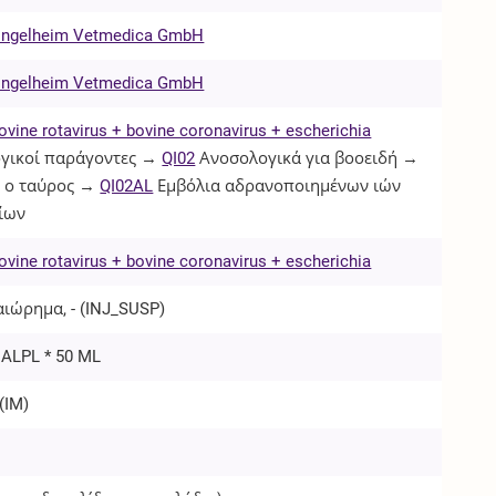
 Ingelheim Vetmedica GmbH
 Ingelheim Vetmedica GmbH
ovine rotavirus + bovine coronavirus + escherichia
γικοί παράγοντες →
QI02
Ανοσολογικά για βοοειδή →
 ο ταύρος →
QI02AL
Εμβόλια αδρανοποιημένων ιών
ίων
ovine rotavirus + bovine coronavirus + escherichia
ιώρημα, - (
INJ_SUSP
)
IALPL * 50 ML
(
IM
)