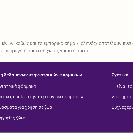
μένων, καθώς και το εμπορικό σήμα «Γαληνός» αποτελούν πνευμ
 εφαρμογή ή συσκευή χωρίς γραπτή άδεια.
η δεδομένων κτηνιατρικών φαρμάκων
Σχετικά
νιατρικά φάρμακα
Τι είναι το
στικές ουσίες κτηνιατρικών σκευασμάτων
Διαφημιστ
υάσματα για χρήση σε ζώα
Συχνές ερ
ηγορίες ζώων