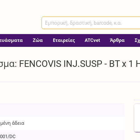
ευάσματα
Ζώα
Εταιρείες
ATCvet
Άρθρα
Σ
μα: FENCOVIS INJ.SUSP - BT x 1 
μένη άδεια
/001/DC