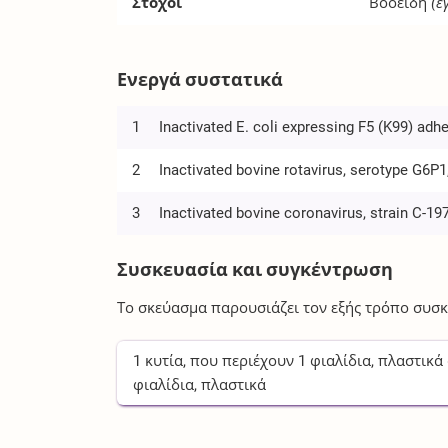
Στόχοι
Βοοειδή
(έ
Ενεργά συστατικά
1
Inactivated E. coli expressing F5 (K99) adhe
2
Inactivated bovine rotavirus, serotype G6P1
3
Inactivated bovine coronavirus, strain C-19
Συσκευασία και συγκέντρωση
Το σκεύασμα παρουσιάζει τον εξής τρόπο συσκ
1
κυτία
, που περιέχουν
1
φιαλίδια, πλαστικά
φιαλίδια, πλαστικά