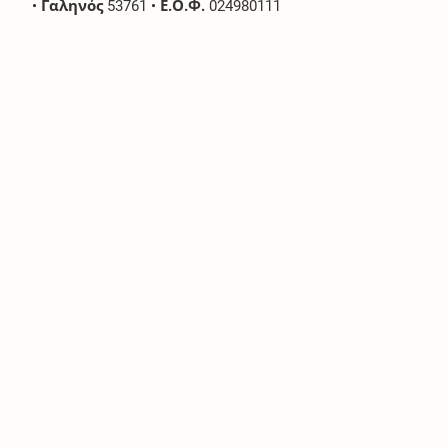
•
Γαληνός
53761
•
Ε.Ο.Φ.
024980111