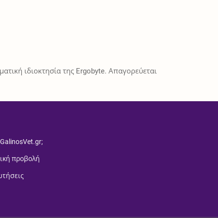
ατική ιδιοκτησία της Ergobyte. Απαγορεύεται
 GalinosVet.gr;
ική προβολή
ωτήσεις