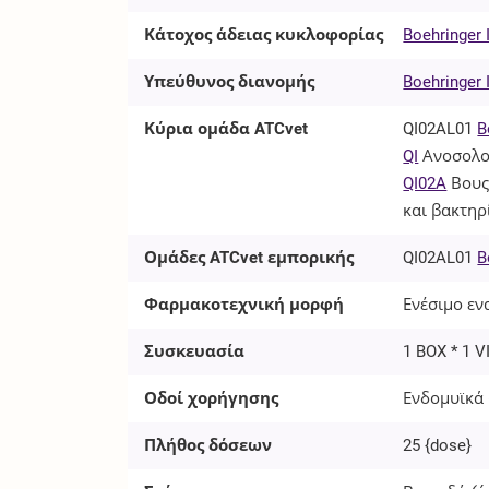
Κάτοχος άδειας κυκλοφορίας
Boehringer
Υπεύθυνος διανομής
Boehringer
Κύρια ομάδα ATCvet
QI02AL01
B
QI
Ανοσολο
QI02A
Βους
και βακτηρ
Ομάδες ATCvet εμπορικής
QI02AL01
B
Φαρμακοτεχνική μορφή
Ενέσιμο ενα
Συσκευασία
1 BOX * 1 V
Οδοί χορήγησης
Ενδομυϊκά 
Πλήθος δόσεων
25
{dose}