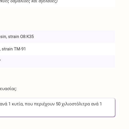
γκυες δαμαλίδες και αγελάδες)
sin, strain O8:K35
, strain TM-91
7
ευασίας:
ανά
1
κυτία
, που περιέχουν
50
χιλιοστόλιτρα
ανά
1