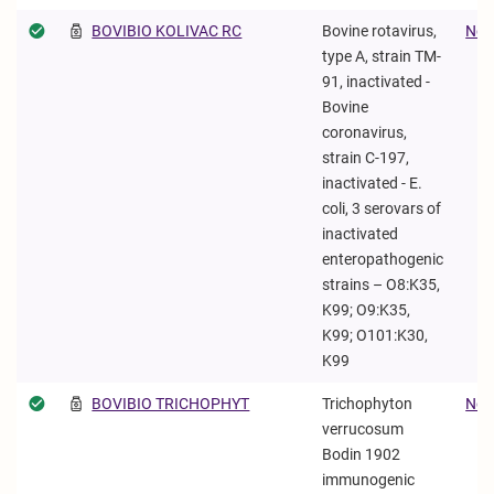
BOVIBIO KOLIVAC RC
Bovine rotavirus,
Neoc
type A, strain TM-
91, inactivated -
Bovine
coronavirus,
strain C-197,
inactivated - E.
coli, 3 serovars of
inactivated
enteropathogenic
strains – O8:K35,
K99; O9:K35,
K99; O101:K30,
K99
BOVIBIO TRICHOPHYT
Trichophyton
Neoc
verrucosum
Bodin 1902
immunogenic