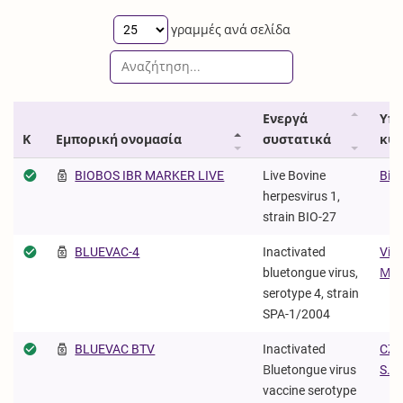
γραμμές ανά σελίδα
Ενεργά
Υπ
Κ
Εμπορική ονομασία
συστατικά
κυ
BIOBOS IBR MARKER LIVE
Live Bovine
Biov
herpesvirus 1,
strain BIO-27
BLUEVAC-4
Inactivated
Virb
bluetongue virus,
Μ.Α
serotype 4, strain
SPA-1/2004
BLUEVAC BTV
Inactivated
CZ 
Βluetongue virus
S.A.
vaccine serotype