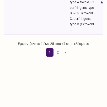
type A toxoid - C.
Α.Ε.
perfringens type
B & C (β) toxoid -
C. perfringens
type D (ε) toxoid -
...
Εμφανίζονται 1 έως 25 από 47 αποτελέσματα
1
2
›