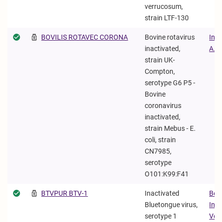
verrucosum,
strain LTF-130
BOVILIS ROTAVEC CORONA
Bovine rotavirus
Inte
inactivated,
Α.Ε.
strain UK-
Compton,
serotype G6 P5 -
Bovine
coronavirus
inactivated,
strain Mebus - E.
coli, strain
CN7985,
serotype
O101:K99:F41
BTVPUR BTV-1
Inactivated
Boe
Bluetongue virus,
Ing
serotype 1
Vet