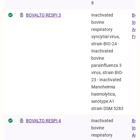
8
BOVALTO RESPI 3
Inactivated
Boe
bovine
Ing
respiratory
Ani
syncytial virus,
Fra
strain BIO-24 -
Inactivated
bovine
parainfluenza 3
virus, strain BIO-
23 - Inactivated
Mannheimia
haemolytica,
serotype A1
strain DSM 5283
BOVALTO RESPI 4
Inactivated
Boe
bovine
Ing
respiratory
Ani