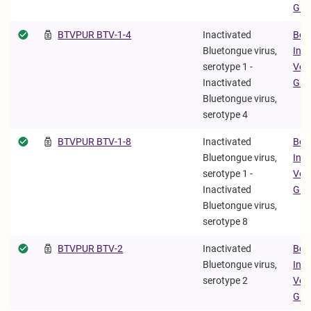
Gm
BTVPUR BTV-1-4
Inactivated
Boe
Bluetongue virus,
Ing
serotype 1 -
Vet
Inactivated
Gm
Bluetongue virus,
serotype 4
BTVPUR BTV-1-8
Inactivated
Boe
Bluetongue virus,
Ing
serotype 1 -
Vet
Inactivated
Gm
Bluetongue virus,
serotype 8
BTVPUR BTV-2
Inactivated
Boe
Bluetongue virus,
Ing
serotype 2
Vet
Gm