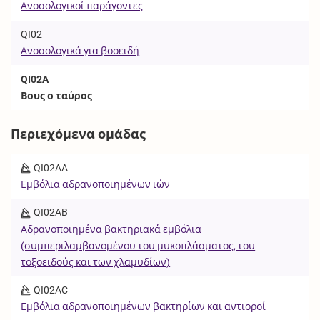
Ανοσολογικοί παράγοντες
QI02
Ανοσολογικά για βοοειδή
QI02A
Βους ο ταύρος
Περιεχόμενα ομάδας
QI02AA
Εμβόλια αδρανοποιημένων ιών
QI02AB
Αδρανοποιημένα βακτηριακά εμβόλια
(συμπεριλαμβανομένου του μυκοπλάσματος, του
τοξοειδούς και των χλαμυδίων)
QI02AC
Εμβόλια αδρανοποιημένων βακτηρίων και αντιοροί