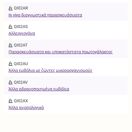
QI02AR
In vivo διαγνωστικά παρασκευάσματα
QI02AS
Αλλεργιογόνα
QI02AT
Παρασκευάσματα και υποκατάστατα πρωτογάλακτος
QI02AU
Άλλα εμβόλια με ζώντες μικροοργανισμούς
QI02AV
Άλλα αδρανοποιημένα εμβόλια
QI02AX
Άλλα ανοσολογικά