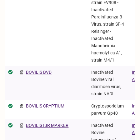
strain EV908 -
Inactivated
Parainfluenza-3-
Virus, strain SF-4
Reisinger -
Inactivated
Mannheimia
haemolytica A1,
strain Μ4/1
BOVILIS BVD
Inactivated
Inte
Bovine viral
Α.Ε.
diarrhoea virus,
strain NADL
BOVILIS CRYPTIUM
Cryptosporidium
Inte
parvum Gp40
Α.Ε.
BOVILIS IBR MARKER
Inactivated
Inte
Bovine
Α.Ε.
herpesvirus 1