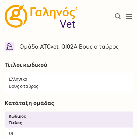
®
Vet
Ομάδα ATCvet: QI02A Βους ο ταύρος
Τίτλοι κωδικού
Ελληνικά
Βους ο ταύρος
Κατάταξη ομάδας
Κωδικός
Τίτλος
QI