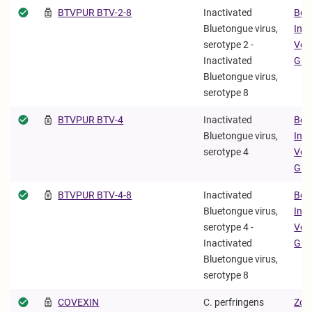
BTVPUR BTV-2-8
Inactivated
Boe
Bluetongue virus,
Ing
serotype 2 -
Vet
Inactivated
Gm
Bluetongue virus,
serotype 8
BTVPUR BTV-4
Inactivated
Boe
Bluetongue virus,
Ing
serotype 4
Vet
Gm
BTVPUR BTV-4-8
Inactivated
Boe
Bluetongue virus,
Ing
serotype 4 -
Vet
Inactivated
Gm
Bluetongue virus,
serotype 8
COVEXIN
C. perfringens
Zoet