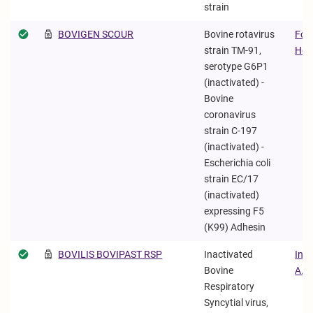
strain
BOVIGEN SCOUR
Bovine rotavirus
For
strain TM-91,
Heal
serotype G6P1
(inactivated) -
Bovine
coronavirus
strain C-197
(inactivated) -
Escherichia coli
strain EC/17
(inactivated)
expressing F5
(K99) Adhesin
BOVILIS BOVIPAST RSP
Inactivated
Inte
Bovine
Α.Ε.
Respiratory
Syncytial virus,