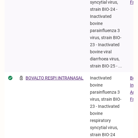
syncytial virus,
Fra
strain BIO-24 -
Inactivated
bovine
parainfluenza 3
virus, strain BIO-
23 - Inactivated
bovine viral
diarrhoea virus,
strain BIO-25 - ...
BOVALTO RESPI INTRANASAL
Inactivated
Boe
bovine
Ing
parainfluenza 3
Ani
virus, strain BIO-
Fra
23 - Inactivated
bovine
respiratory
syncytial virus,
strain BIO-24