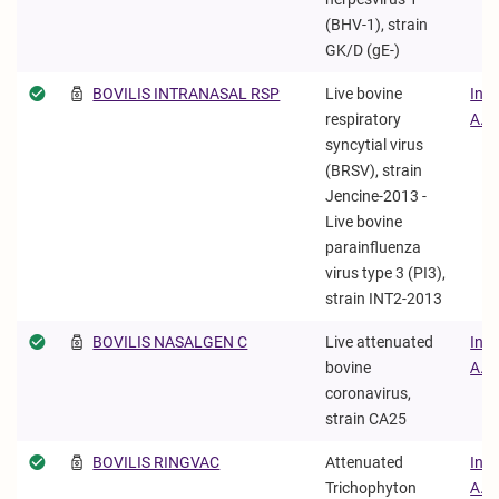
(BHV-1), strain
GK/D (gE-)
BOVILIS INTRANASAL RSP
Live bovine
Inte
respiratory
Α.Ε.
syncytial virus
(BRSV), strain
Jencine-2013 -
Live bovine
parainfluenza
virus type 3 (PI3),
strain INT2-2013
BOVILIS NASALGEN C
Live attenuated
Inte
bovine
Α.Ε.
coronavirus,
strain CA25
BOVILIS RINGVAC
Attenuated
Inte
Trichophyton
Α.Ε.