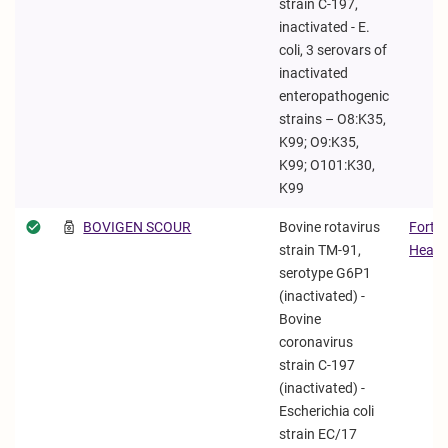
strain C-197,
inactivated - E.
coli, 3 serovars of
inactivated
enteropathogenic
strains – O8:K35,
K99; O9:K35,
K99; O101:K30,
K99
BOVIGEN SCOUR
Bovine rotavirus
Forte
strain TM-91,
Health
serotype G6P1
(inactivated) -
Bovine
coronavirus
strain C-197
(inactivated) -
Escherichia coli
strain EC/17