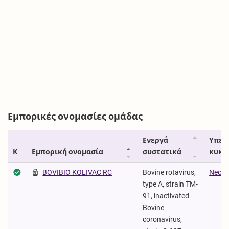
Εμπορικές ονομασίες ομάδας
Ενεργά
Υπεύ
Κ
Εμπορική ονομασία
συστατικά
κυκλ
BOVIBIO KOLIVAC RC
Bovine rotavirus,
Neocel
type A, strain TM-
91, inactivated -
Bovine
coronavirus,