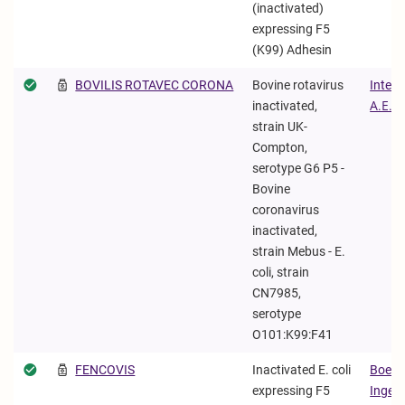
(inactivated)
expressing F5
(K99) Adhesin
BOVILIS ROTAVEC CORONA
Bovine rotavirus
Interv
inactivated,
Α.Ε.
strain UK-
Compton,
serotype G6 P5 -
Bovine
coronavirus
inactivated,
strain Mebus - E.
coli, strain
CN7985,
serotype
O101:K99:F41
FENCOVIS
Inactivated E. coli
Boehr
expressing F5
Ingel