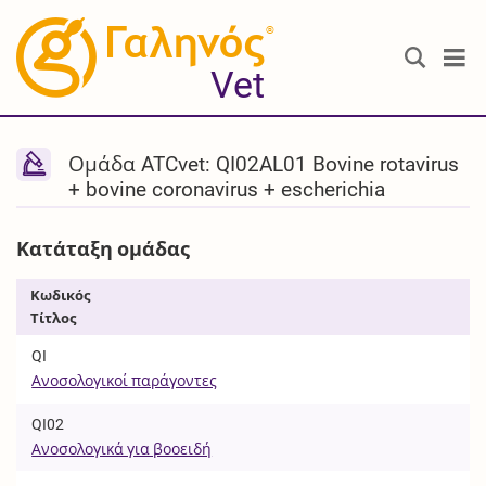
®
Vet
Ομάδα ATCvet: QI02AL01 Bovine rotavirus
+ bovine coronavirus + escherichia
Κατάταξη ομάδας
Κωδικός
Τίτλος
QI
Ανοσολογικοί παράγοντες
QI02
Ανοσολογικά για βοοειδή