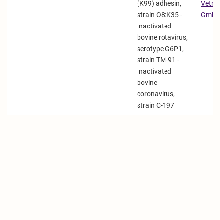
(K99) adhesin,
Vetme
strain O8:K35 -
Gmb
Inactivated
bovine rotavirus,
serotype G6P1,
strain TM-91 -
Inactivated
bovine
coronavirus,
strain C-197