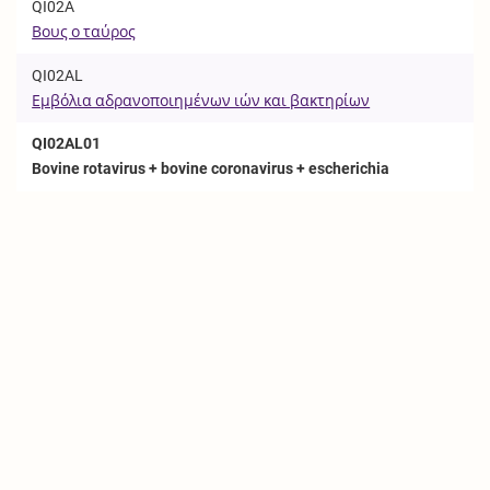
QI02A
Βους ο ταύρος
QI02AL
Εμβόλια αδρανοποιημένων ιών και βακτηρίων
QI02AL01
Bovine rotavirus + bovine coronavirus + escherichia