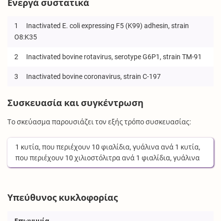
Ενεργά συστατικά
1
Inactivated E. coli expressing F5 (K99) adhesin, strain
O8:K35
2
Inactivated bovine rotavirus, serotype G6P1, strain TM-91
3
Inactivated bovine coronavirus, strain C-197
Συσκευασία και συγκέντρωση
Το σκεύασμα παρουσιάζει τον εξής τρόπο συσκευασίας:
1
κυτία
, που περιέχουν
10
φιαλίδια, γυάλινα
ανά
1
κυτία
,
που περιέχουν
10
χιλιοστόλιτρα
ανά
1
φιαλίδια, γυάλινα
Υπεύθυνος κυκλοφορίας
Επωνυμία