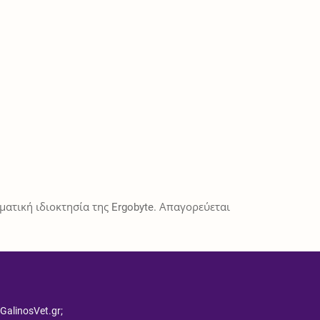
ατική ιδιοκτησία της Ergobyte. Απαγορεύεται
 GalinosVet.gr;