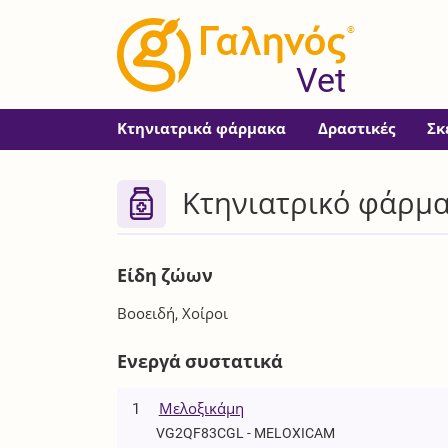
®
Vet
Κτηνιατρικά φάρμακα
Δραστικές
Σκ
Κτηνιατρικό φάρμ
Είδη ζώων
Βοοειδή, Χοίροι
Ενεργά συστατικά
1
Μελοξικάμη
VG2QF83CGL - MELOXICAM