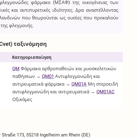
τιφλεγμονώδες φάρμακο (ΜΣΑΦ) της οικογένειας των
ικές και αντιπυρετικές ιδιότητες. Δρα αναστέλλοντας
γλανδινών που θεωρούνται ως ουσίες που προκαλούν
 της φλεγμονής.
Cvet) ταξινόμηση
Κατηγοριοποίηση
QM
Φάρμακα αρθροπαθειών και μυοσκελετικών
παθήσεων →
QM01
Αντιφλεγμονώδη και
αντιρευματικά φάρμακα →
QM01A
Μη στεροειδή
αντιφλεγμονώδη και αντιρευματικά →
QM01AC
Οξικάμες
r Straße 173, 55218 Ingelheim am Rhein (DE)