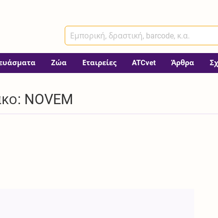
ευάσματα
Ζώα
Εταιρείες
ATCvet
Άρθρα
Σ
ακο: NOVEM