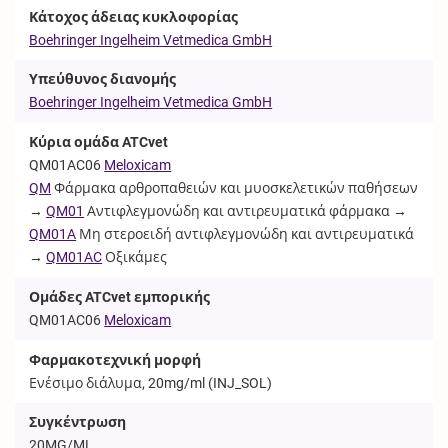
Κάτοχος άδειας κυκλοφορίας
Boehringer Ingelheim Vetmedica GmbH
Υπεύθυνος διανομής
Boehringer Ingelheim Vetmedica GmbH
Κύρια ομάδα ATCvet
QM01AC06
Meloxicam
QM
Φάρμακα αρθροπαθειών και μυοσκελετικών παθήσεων
→
QM01
Αντιφλεγμονώδη και αντιρευματικά φάρμακα →
QM01A
Μη στεροειδή αντιφλεγμονώδη και αντιρευματικά
→
QM01AC
Οξικάμες
Ομάδες ATCvet εμπορικής
QM01AC06
Meloxicam
Φαρμακοτεχνική μορφή
Ενέσιμο διάλυμα, 20mg/ml (
INJ_SOL
)
Συγκέντρωση
20MG/ML