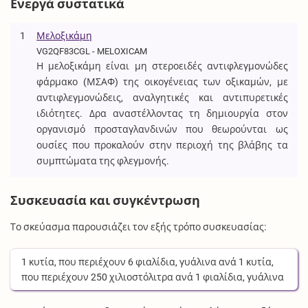
Ενεργά συστατικά
1
Μελοξικάμη
VG2QF83CGL - MELOXICAM
Η μελοξικάμη είναι μη στεροειδές αντιφλεγμονώδες
φάρμακο (ΜΣΑΦ) της οικογένειας των οξικαμών, με
αντιφλεγμονώδεις, αναλγητικές και αντιπυρετικές
ιδιότητες. Δρα αναστέλλοντας τη δημιουργία στον
οργανισμό προσταγλανδινών που θεωρούνται ως
ουσίες που προκαλούν στην περιοχή της βλάβης τα
συμπτώματα της φλεγμονής.
Συσκευασία και συγκέντρωση
Το σκεύασμα παρουσιάζει τον εξής τρόπο συσκευασίας:
1
κυτία
, που περιέχουν
6
φιαλίδια, γυάλινα
ανά
1
κυτία
,
που περιέχουν
250
χιλιοστόλιτρα
ανά
1
φιαλίδια, γυάλινα