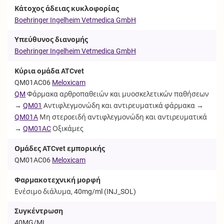
Κάτοχος άδειας κυκλοφορίας
Boehringer Ingelheim Vetmedica GmbH
Υπεύθυνος διανομής
Boehringer Ingelheim Vetmedica GmbH
Κύρια ομάδα ATCvet
QM01AC06
Meloxicam
QM
Φάρμακα αρθροπαθειών και μυοσκελετικών παθήσεων
→
QM01
Αντιφλεγμονώδη και αντιρευματικά φάρμακα →
QM01A
Μη στεροειδή αντιφλεγμονώδη και αντιρευματικά
→
QM01AC
Οξικάμες
Ομάδες ATCvet εμπορικής
QM01AC06
Meloxicam
Φαρμακοτεχνική μορφή
Ενέσιμο διάλυμα, 40mg/ml (
INJ_SOL
)
Συγκέντρωση
40MG/ML