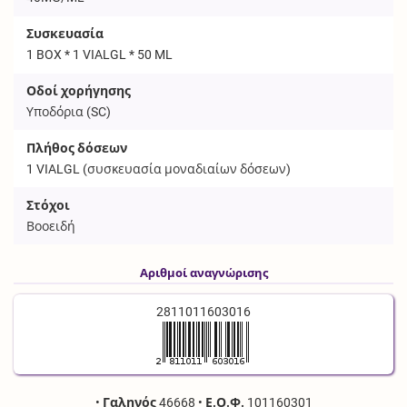
Συσκευασία
1 BOX * 1 VIALGL * 50 ML
Οδοί χορήγησης
Υποδόρια (
SC
)
Πλήθος δόσεων
1
VIALGL
(συσκευασία μοναδιαίων δόσεων)
Στόχοι
Βοοειδή
Αριθμοί αναγνώρισης
2811011603016
•
Γαληνός
46668
•
Ε.Ο.Φ.
101160301